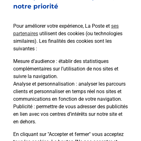
32 BOULEVARD JEAN JAURES
notre priorité
11590
CUXAC D AUDE
Pour améliorer votre expérience, La Poste et
ses
En savoir plus
partenaires
utilisent des cookies (ou technologies
similaires). Les finalités des cookies sont les
Malin !
suivantes :
Mesure d’audience
: établir des statistiques
La Poste
complémentaires sur l’utilisation de nos sites et
en ligne
suivre la navigation.
Analyse et personnalisation
: analyser les parcours
Ouvert 24h/24
clients et personnaliser en temps réel nos sites et
communications en fonction de votre navigation.
En savoir plus
Publicité
: permettre de vous adresser des publicités
en lien avec vos centres d’intérêts sur notre site et
en dehors.
Recherchez un autre point de contact
En cliquant sur "Accepter et fermer" vous acceptez