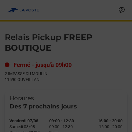
Le lien s'ouvre dans un nouvel onglet
Allez au contenu
Day of the Week
Get directions to Relais Pickup at 2 IMPASSE DU MOULIN OUVE
Hours
Relais Pickup
FREEP
BOUTIQUE
Fermé
-
jusqu'à
09h00
2 IMPASSE DU MOULIN
11590
OUVEILLAN
Horaires
Des 7 prochains jours
Vendredi 07/08
09:00
-
12:30
16:00
-
20:00
Samedi 08/08
09:00
-
12:30
16:00
-
20:00