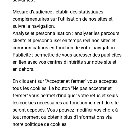
Mesure d’audience
: établir des statistiques
La Poste
complémentaires sur l’utilisation de nos sites et
en ligne
suivre la navigation.
Analyse et personnalisation
: analyser les parcours
Ouvert 24h/24
clients et personnaliser en temps réel nos sites et
communications en fonction de votre navigation.
En savoir plus
Publicité
: permettre de vous adresser des publicités
en lien avec vos centres d’intérêts sur notre site et
en dehors.
Recherchez un autre point de contact
En cliquant sur "Accepter et fermer" vous acceptez
tous les cookies. Le bouton "Ne pas accepter et
fermer" vous permet d'indiquer votre refus et seuls
Localiser
Liste
Aude
NARBONNE
CARREFOUR EXPRESS
les cookies nécessaires au fonctionnement du site
seront déposés. Vous pouvez modifier vos choix à
tout moment ou obtenir plus d'informations via
notre politique de cookies
.
Plan du site