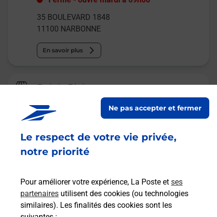
35 BOULEVARD 1848
11100
NARBONNE
En savoir plus
Relais Pickup
CONSIGNE GARE PICKUP GARE
Ne pas accepter et fermer
DE NARBONNE
Ouvert
-
jusqu'à
23h59
Le respect de votre vie privée,
AVENUE CARNOT
notre priorité
11100
NARBONNE
Pour améliorer votre expérience, La Poste et
ses
En savoir plus
partenaires
utilisent des cookies (ou technologies
similaires). Les finalités des cookies sont les
Malin !
suivantes :