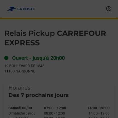
Le lien s'ouvre dans un nouvel onglet
Allez au contenu
Day of the Week
Get directions to Relais Pickup at 19 BOULEVARD DE 1848 NA
Hours
Relais Pickup
CARREFOUR
EXPRESS
Ouvert
-
jusqu'à
20h00
19 BOULEVARD DE 1848
11100
NARBONNE
Horaires
Des 7 prochains jours
Samedi 08/08
07:00
-
12:00
14:00
-
20:00
Dimanche 09/08
08:00
-
12:00
14:00
-
19:00