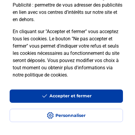
Publicité
: permettre de vous adresser des publicités
Comment est installée la
en lien avec vos centres d’intérêts sur notre site et
téléassistance classique ?
en dehors.
En cliquant sur "Accepter et fermer" vous acceptez
tous les cookies. Le bouton "Ne pas accepter et
Localiser
Liste
Liste - téléassistance
fermer" vous permet d'indiquer votre refus et seuls
Aude - téléassistance
Moussoulens - téléassistance
les cookies nécessaires au fonctionnement du site
seront déposés. Vous pouvez modifier vos choix à
tout moment ou obtenir plus d'informations via
notre politique de cookies
.
Plan du site
Accessibilité : partiellement conforme
Accepter et fermer
Conditions contractuelles
Personnaliser
Mentions légales