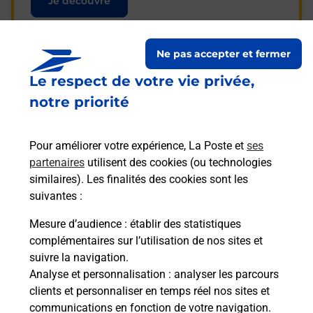
Je découvre
Ne pas accepter et fermer
Le respect de votre vie privée,
Questions fréquemment
notre priorité
posées
Pour améliorer votre expérience, La Poste et
ses
partenaires
utilisent des cookies (ou technologies
La téléassistance classique avec
similaires). Les finalités des cookies sont les
médaillon d’alarme qu’est ce que
suivantes :
c’est ?
Mesure d’audience
: établir des statistiques
complémentaires sur l’utilisation de nos sites et
Comment fonctionne la
suivre la navigation.
téléassistance classique ?
Analyse et personnalisation
: analyser les parcours
clients et personnaliser en temps réel nos sites et
communications en fonction de votre navigation.