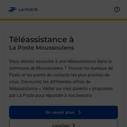
Allez au contenu
Afficher ou masquer la réponse
Afficher ou masquer la réponse
Afficher ou masquer la réponse
Téléassistance à
La Poste Moussoulens
Vous désirez souscrire à une téléassistance dans la
commune de Moussoulens ? Trouver les bureaux de
Poste et les points de contacts les plus proches de
vous. Découvrez les différentes offres de
téléassistance « Veiller sur mes parents » proposées
par La Poste pour répondre à vos besoins
En savoir plus
Localiser