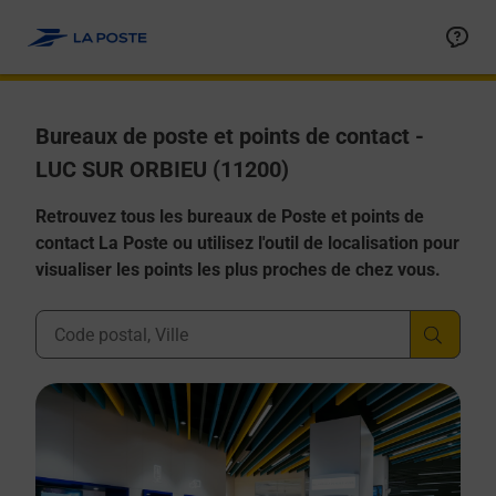
Allez au contenu
Afficher ou masquer la réponse
Afficher ou masquer la réponse
Afficher ou masquer la réponse
Afficher ou masquer la réponse
Afficher ou masquer la réponse
Bureaux de poste et points de contact -
LUC SUR ORBIEU (11200)
Retrouvez tous les bureaux de Poste et points de
contact La Poste ou utilisez l'outil de localisation pour
visualiser les points les plus proches de chez vous.
Ville, Département, Code Postal