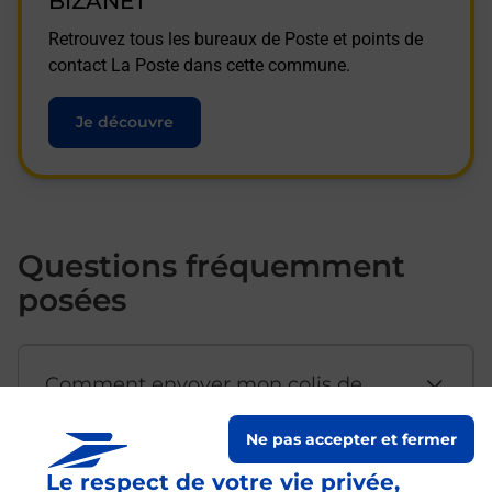
BIZANET
Retrouvez tous les bureaux de Poste et points de
contact La Poste dans cette commune.
Je découvre
Questions fréquemment
posées
Comment envoyer mon colis de
chez moi ?
Ne pas accepter et fermer
Le respect de votre vie privée,