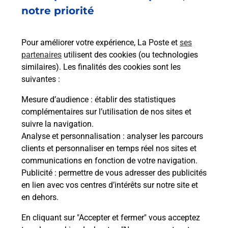
Est-il possible d’acheter un
notre priorité
emballage directement depuis un
bureau de Poste ?
Pour améliorer votre expérience, La Poste et
ses
partenaires
utilisent des cookies (ou technologies
Comment demander une
similaires). Les finalités des cookies sont les
modification de livraison ?
suivantes :
Mesure d’audience
: établir des statistiques
complémentaires sur l’utilisation de nos sites et
Comment La Poste participe-t-elle
suivre la navigation.
à votre sécurité au quotidien ?
Analyse et personnalisation
: analyser les parcours
clients et personnaliser en temps réel nos sites et
communications en fonction de votre navigation.
Puis-je passer mon code de la route
Publicité
: permettre de vous adresser des publicités
avec La Poste et sous quelles
en lien avec vos centres d’intérêts sur notre site et
conditions ?
en dehors.
En cliquant sur "Accepter et fermer" vous acceptez