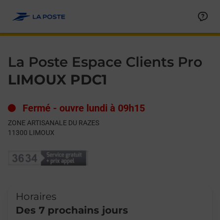
Le lien s'ouvre dans un nouvel onglet
Allez au contenu
Day of the Week
Get directions to La Poste Espace Clients Pro at ZONE ARTI
Hours
La Poste Espace Clients Pro
LIMOUX PDC1
Fermé
-
ouvre lundi à
09h15
ZONE ARTISANALE DU RAZES
11300
LIMOUX
Horaires
Des 7 prochains jours