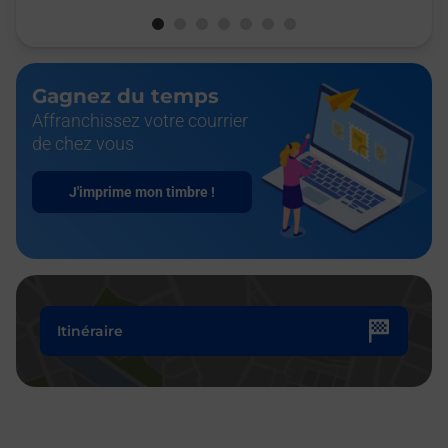
Gagnez du temps
Affranchissez votre courrier
de chez vous
J'imprime mon timbre !
Itinéraire