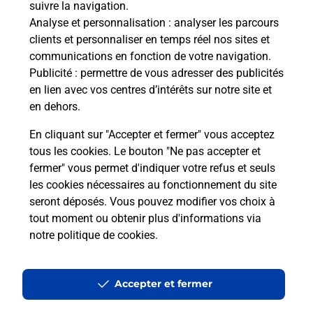
suivre la navigation.
Analyse et personnalisation
: analyser les parcours
Quel âge minimum faut-il pour
clients et personnaliser en temps réel nos sites et
passer le permis bateau ?
communications en fonction de votre navigation.
Publicité
: permettre de vous adresser des publicités
en lien avec vos centres d’intérêts sur notre site et
Combien coûte le code bateau ?
en dehors.
Combien de temps est valable le
En cliquant sur "Accepter et fermer" vous acceptez
code bateau ?
tous les cookies. Le bouton "Ne pas accepter et
fermer" vous permet d'indiquer votre refus et seuls
les cookies nécessaires au fonctionnement du site
Peut-on passer le permis bateau
seront déposés. Vous pouvez modifier vos choix à
avec le CPF ?
tout moment ou obtenir plus d'informations via
notre politique de cookies
.
Localiser
Liste
Aude
LEZIGNAN CORBIERES
LEZIGNAN CORBIERES
Code Bateau
Accepter et fermer