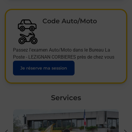
Code Auto/Moto
Passez l'examen Auto/Moto dans le Bureau La
Poste - LEZIGNAN CORBIERES près de chez vous
Je réserve ma session
Services
En savoir plus
En sa
Ache