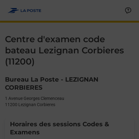
Le lien s'ouvre dans un nouvel onglet
Allez au contenu
Day of the Week
Get directions to Centre d&#39;examen code bateau at 1 Avenu
Afficher ou masquer la réponse
Afficher ou masquer la réponse
Afficher ou masquer la réponse
Afficher ou masquer la réponse
Hours
Centre d'examen code
bateau Lezignan Corbieres
(11200)
Bureau La Poste - LEZIGNAN
CORBIERES
1 Avenue Georges Clemenceau
11200
Lezignan Corbieres
Horaires des sessions Codes &
Examens