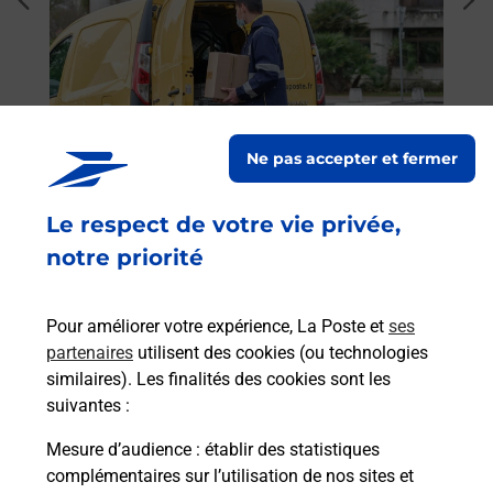
dent
sui
 auto
Vous
de c
osée
télé
Post
Ne pas accepter et fermer
En
Envoyer un colis
Le respect de votre vie privée,
Vous souhaitez envoyer un colis depuis :
notre priorité
LEZIGNAN CORBIERES (11200) ? Découvrez
toutes les solutions proposées par La Poste.
Pour améliorer votre expérience, La Poste et
ses
En savoir plus
partenaires
utilisent des cookies (ou technologies
similaires). Les finalités des cookies sont les
suivantes :
Mesure d’audience
: établir des statistiques
Foire aux questions
complémentaires sur l’utilisation de nos sites et