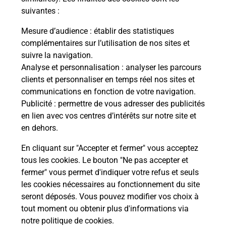
suivantes :
Mesure d’audience
: établir des statistiques
complémentaires sur l’utilisation de nos sites et
Questions fréquemment posées
suivre la navigation.
Analyse et personnalisation
: analyser les parcours
clients et personnaliser en temps réel nos sites et
Quel réseau utilise La Poste Mobile ?
communications en fonction de votre navigation.
Publicité
: permettre de vous adresser des publicités
en lien avec vos centres d’intérêts sur notre site et
Est-ce que je peux garder mon
en dehors.
numéro de mobile gratuitement ?
En cliquant sur "Accepter et fermer" vous acceptez
Est-ce que je peux bénéficier de la 5G
tous les cookies. Le bouton "Ne pas accepter et
avec La Poste Mobile ?
fermer" vous permet d'indiquer votre refus et seuls
les cookies nécessaires au fonctionnement du site
seront déposés. Vous pouvez modifier vos choix à
Est-ce que je peux utiliser mon forfait
à l’étranger avec La Poste Mobile ?
tout moment ou obtenir plus d'informations via
notre politique de cookies
.