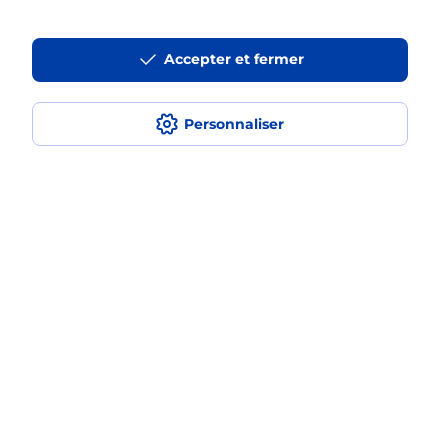
Est-ce que je peux payer mon
smartphone Samsung en plusieurs
Accepter et fermer
fois avec La Poste Mobile ?
Est-ce que je peux assurer mon
Personnaliser
smartphone Samsung ?
Localiser
Liste
Aude
LEZIGNAN CORBIERES
LEZIGNAN CORBIERES
Acheter un smartphone Samsung
Plan du site
Accessibilité : partiellement conforme