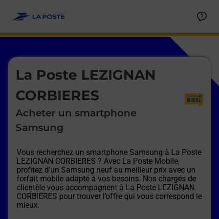
Le lien s'ouvre dans un nouvel onglet
Allez au contenu
Afficher ou masquer la réponse
Afficher ou masquer la réponse
Afficher ou masquer la réponse
Afficher ou masquer la réponse
Afficher ou masquer la réponse
Afficher ou masquer la réponse
Le lien s'ouvre dans un nouvel onglet
La Poste LEZIGNAN
CORBIERES
Acheter un smartphone
Samsung
Vous recherchez un smartphone Samsung à
La Poste
LEZIGNAN CORBIERES
? Avec La Poste Mobile,
profitez d’un Samsung neuf au meilleur prix avec un
forfait mobile adapté à vos besoins. Nos chargés de
clientèle vous accompagnent à
La Poste LEZIGNAN
CORBIERES
pour trouver l’offre qui vous correspond le
mieux.