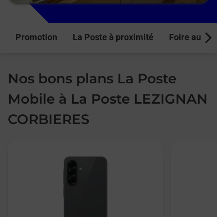
Promotion
La Poste à proximité
Foire aux q
Next
Nos bons plans La Poste
Mobile à La Poste LEZIGNAN
CORBIERES