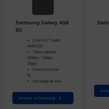
Samsung Galaxy A56
Sams
5G
Ecran 6,7’’ Super
AMOLED
Triple capteur :
50Mpx, 12Mpx,
5Mpx
Fonctionnalités
IA
Stockage de 8Go
Ache
Acheter ce Samsung