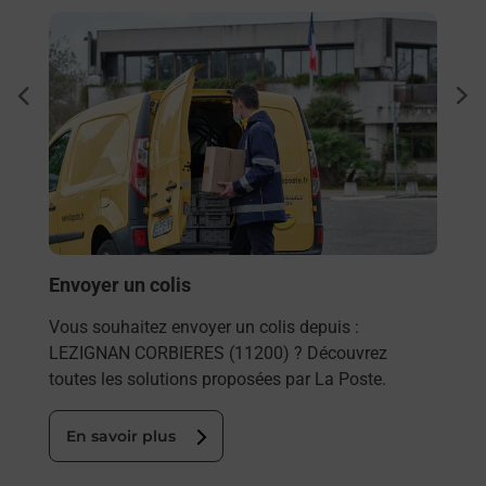
En savoir plus
En sa
à
Ache
dent
sui
e
Vous
de c
télé
Post
En
Envoyer un colis
Vous souhaitez envoyer un colis depuis :
LEZIGNAN CORBIERES (11200) ? Découvrez
toutes les solutions proposées par La Poste.
En savoir plus