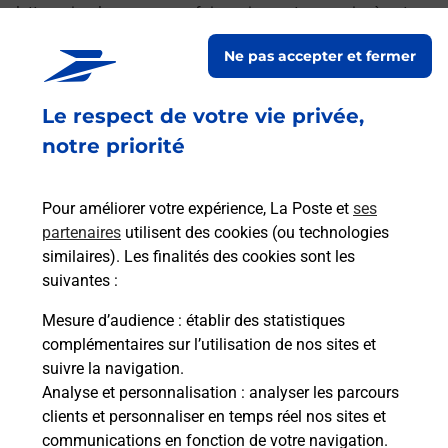
lettres simples ou encore faire suivre votre courrier à votre
nouvelle adresse. Le tout quand vous voulez, où vous
Ne pas accepter et fermer
voulez.
Le respect de votre vie privée,
Découvrez toutes les offres et services en ligne de
La Poste
notre priorité
Pour améliorer votre expérience, La Poste et
ses
partenaires
utilisent des cookies (ou technologies
similaires). Les finalités des cookies sont les
suivantes :
Mesure d’audience
: établir des statistiques
complémentaires sur l’utilisation de nos sites et
suivre la navigation.
Analyse et personnalisation
: analyser les parcours
clients et personnaliser en temps réel nos sites et
communications en fonction de votre navigation.