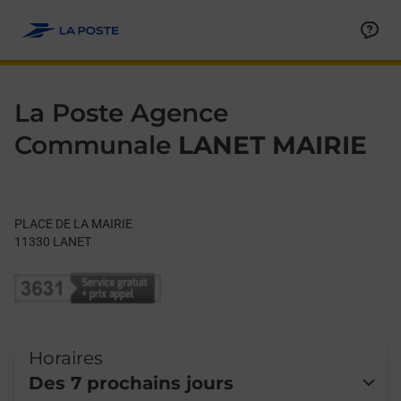
Le lien s'ouvre dans un nouvel onglet
Allez au contenu
Day of the Week
Get directions to La Poste Agence Communale at PLACE DE LA
Hours
La Poste Agence
Communale
LANET MAIRIE
PLACE DE LA MAIRIE
11330
LANET
Horaires
Des 7 prochains jours