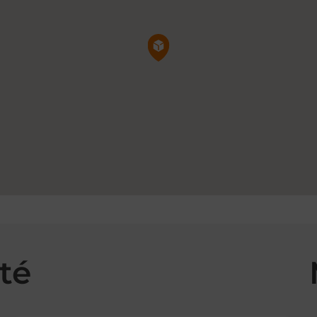
Pin de la carte
té