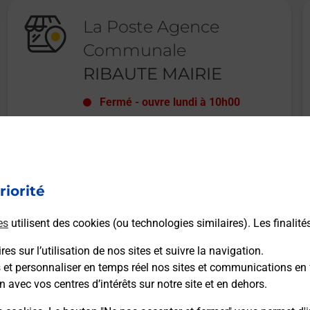
La Poste Agence
Communale
RIBAUTE MAIRIE
Fermé
-
ouvre lundi à
10h00
15 AVENUE DES CORBIERES
MAIRIE DE RIBAUTE
11220
RIBAUTE
riorité
En savoir plus
es
utilisent des cookies (ou technologies similaires). Les finalité
es sur l’utilisation de nos sites et suivre la navigation.
s et personnaliser en temps réel nos sites et communications en 
n avec vos centres d’intérêts sur notre site et en dehors.
Recherchez un autre point de contact