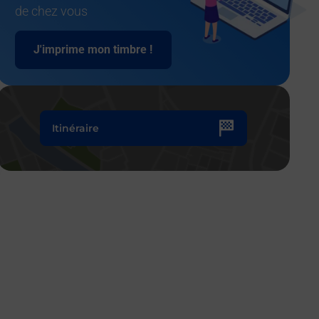
de chez vous
J'imprime mon timbre !
Itinéraire