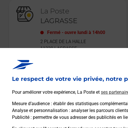
La Poste
LAGRASSE
Fermé
-
ouvre lundi à
14h00
2 PLACE DE LA HALLE
11220
LAGRASSE
Le respect de votre vie privée, notre p
En savoir plus
Pour améliorer votre expérience, La Poste et
ses partenair
Mesure d’audience
: établir des statistiques complémentair
Analyse et personnalisation
: analyser les parcours client
Publicité
: permettre de vous adresser des publicités en lie