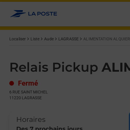
Le lien s'ouvre dans un nouvel onglet
Allez au contenu
Day of the Week
Get directions to Relais Pickup at 6 RUE SAINT MICHEL LAGRA
Hours
Localiser
Liste
Aude
LAGRASSE
ALIMENTATION ALQUIE
Relais Pickup
ALI
Fermé
6 RUE SAINT MICHEL
11220
LAGRASSE
Horaires
Des 7 prochains jours