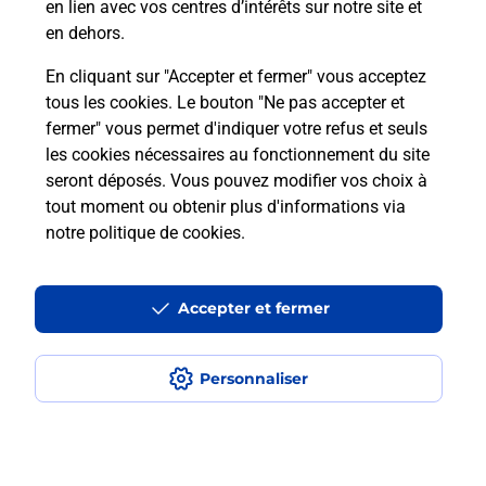
avec La Poste et sous quelles
en lien avec vos centres d’intérêts sur notre site et
conditions ?
en dehors.
En cliquant sur "Accepter et fermer" vous acceptez
tous les cookies. Le bouton "Ne pas accepter et
fermer" vous permet d'indiquer votre refus et seuls
Localiser
Liste
Aude
LA PALME
les cookies nécessaires au fonctionnement du site
seront déposés. Vous pouvez modifier vos choix à
tout moment ou obtenir plus d'informations via
notre politique de cookies
.
Plan du site
Accessibilité : partiellement conforme
Accepter et fermer
Conditions contractuelles
Personnaliser
Mentions légales
Données personnelles et cookies