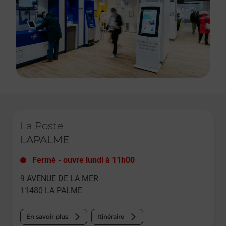
Le lien s'ouvre dans un nouvel onglet
La Poste
LAPALME
Fermé
-
ouvre lundi à
11h00
9 AVENUE DE LA MER
11480
LA PALME
En savoir plus
Itinéraire