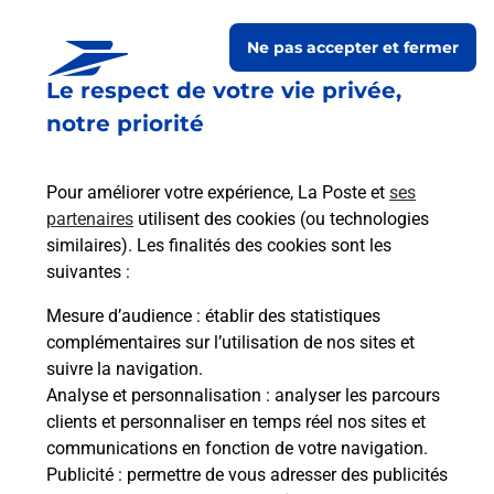
chez moi ?
Ne pas accepter et fermer
Le respect de votre vie privée,
Est-il possible d’acheter un
notre priorité
emballage directement depuis un
bureau de Poste ?
Pour améliorer votre expérience, La Poste et
ses
partenaires
utilisent des cookies (ou technologies
Comment demander une
similaires). Les finalités des cookies sont les
modification de livraison ?
suivantes :
Mesure d’audience
: établir des statistiques
complémentaires sur l’utilisation de nos sites et
Comment La Poste participe-t-elle
suivre la navigation.
à votre sécurité au quotidien ?
Analyse et personnalisation
: analyser les parcours
clients et personnaliser en temps réel nos sites et
communications en fonction de votre navigation.
Puis-je passer mon code de la route
Publicité
: permettre de vous adresser des publicités