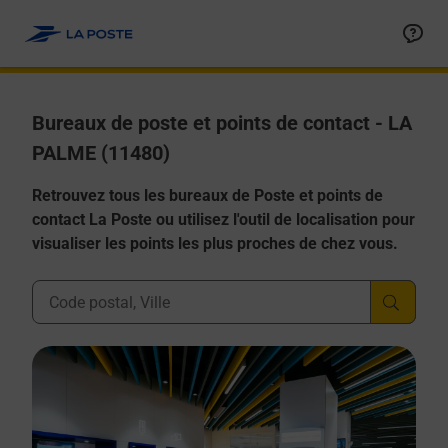
Allez au contenu
Afficher ou masquer la réponse
Afficher ou masquer la réponse
Afficher ou masquer la réponse
Afficher ou masquer la réponse
Afficher ou masquer la réponse
Bureaux de poste et points de contact - LA
PALME (11480)
Retrouvez tous les bureaux de Poste et points de
contact La Poste ou utilisez l'outil de localisation pour
visualiser les points les plus proches de chez vous.
Ville, Département, Code Postal