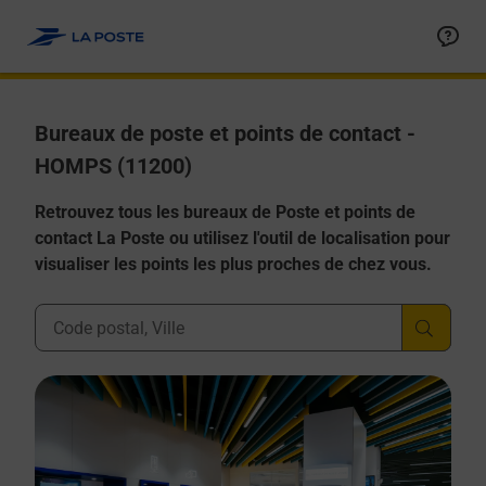
Allez au contenu
Afficher ou masquer la réponse
Afficher ou masquer la réponse
Afficher ou masquer la réponse
Afficher ou masquer la réponse
Afficher ou masquer la réponse
Bureaux de poste et points de contact -
HOMPS (11200)
Retrouvez tous les bureaux de Poste et points de
contact La Poste ou utilisez l'outil de localisation pour
visualiser les points les plus proches de chez vous.
Ville, Département, Code Postal