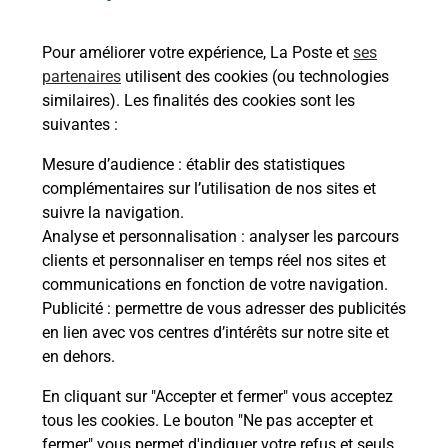
bureau de Poste ?
Pour améliorer votre expérience, La Poste et
ses
partenaires
utilisent des cookies (ou technologies
Comment demander une
similaires). Les finalités des cookies sont les
modification de livraison ?
suivantes :
Mesure d’audience
: établir des statistiques
complémentaires sur l’utilisation de nos sites et
Comment La Poste participe-t-elle
suivre la navigation.
à votre sécurité au quotidien ?
Analyse et personnalisation
: analyser les parcours
clients et personnaliser en temps réel nos sites et
communications en fonction de votre navigation.
Puis-je passer mon code de la route
Publicité
: permettre de vous adresser des publicités
avec La Poste et sous quelles
en lien avec vos centres d’intérêts sur notre site et
conditions ?
en dehors.
En cliquant sur "Accepter et fermer" vous acceptez
tous les cookies. Le bouton "Ne pas accepter et
fermer" vous permet d'indiquer votre refus et seuls