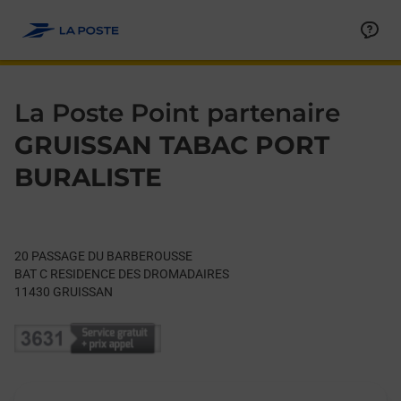
Le lien s'ouvre dans un nouvel onglet
Allez au contenu
Day of the Week
Get directions to La Poste Point partenaire at 20 PASSAGE 
Hours
La Poste Point partenaire
GRUISSAN TABAC PORT
BURALISTE
20 PASSAGE DU BARBEROUSSE
BAT C RESIDENCE DES DROMADAIRES
11430
GRUISSAN