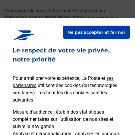
Votre point de contact La Poste Point partenaire
GRUISSAN TABAC PORT BURALISTE vous accueille à
GRUISSAN pour répondre à vos besoins
Ne pas accepter et fermer
d'affranchissement Courrier-Colis.
Le respect de votre vie privée,
Retrouvez toutes nos offres en ligne sur notre site
notre priorité
Pour améliorer votre expérience, La Poste et
ses
partenaires
utilisent des cookies (ou technologies
similaires). Les finalités des cookies sont les
suivantes :
Mesure d’audience
: établir des statistiques
complémentaires sur l’utilisation de nos sites et
suivre la navigation.
Analyse et personnalisation
: analyser les parcours