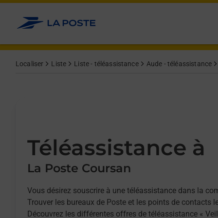
Allez au contenu
Afficher ou masquer la réponse
Afficher ou masquer la réponse
Afficher ou masquer la réponse
Localiser
Liste
Liste - téléassistance
Aude - téléassistance
Téléassistance à
La Poste Coursan
Vous désirez souscrire à une téléassistance dans la 
Trouver les bureaux de Poste et les points de contacts l
Découvrez les différentes offres de téléassistance « Vei