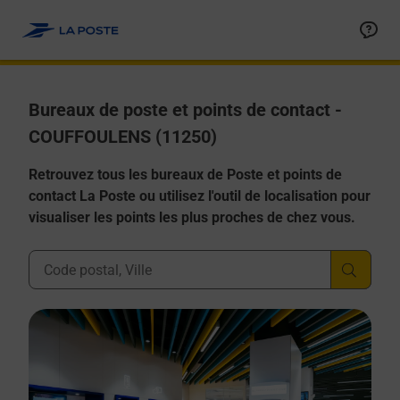
Allez au contenu
Afficher ou masquer la réponse
Afficher ou masquer la réponse
Afficher ou masquer la réponse
Afficher ou masquer la réponse
Afficher ou masquer la réponse
Bureaux de poste et points de contact -
COUFFOULENS (11250)
Retrouvez tous les bureaux de Poste et points de
contact La Poste ou utilisez l'outil de localisation pour
visualiser les points les plus proches de chez vous.
Ville, Département, Code Postal