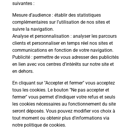
modification de livraison ?
suivantes :
Mesure d’audience
: établir des statistiques
complémentaires sur l’utilisation de nos sites et
Comment La Poste participe-t-elle
suivre la navigation.
à votre sécurité au quotidien ?
Analyse et personnalisation
: analyser les parcours
clients et personnaliser en temps réel nos sites et
communications en fonction de votre navigation.
Puis-je passer mon code de la route
Publicité
: permettre de vous adresser des publicités
avec La Poste et sous quelles
en lien avec vos centres d’intérêts sur notre site et
conditions ?
en dehors.
En cliquant sur "Accepter et fermer" vous acceptez
tous les cookies. Le bouton "Ne pas accepter et
fermer" vous permet d'indiquer votre refus et seuls
Localiser
Liste
Aude
COUFFOULENS
les cookies nécessaires au fonctionnement du site
seront déposés. Vous pouvez modifier vos choix à
tout moment ou obtenir plus d'informations via
notre politique de cookies
.