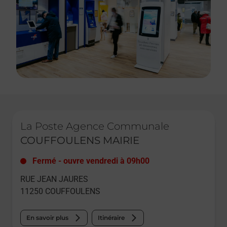
Le lien s'ouvre dans un nouvel onglet
La Poste Agence Communale
COUFFOULENS MAIRIE
Fermé
-
ouvre vendredi à
09h00
RUE JEAN JAURES
11250
COUFFOULENS
En savoir plus
Itinéraire