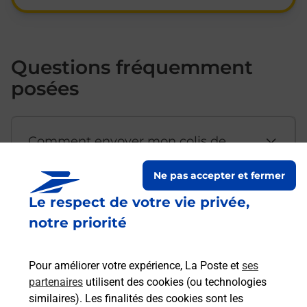
Questions fréquemment
posées
Comment envoyer mon colis de
chez moi ?
Ne pas accepter et fermer
Le respect de votre vie privée,
Est-il possible d’acheter un
notre priorité
emballage directement depuis un
bureau de Poste ?
Pour améliorer votre expérience, La Poste et
ses
partenaires
utilisent des cookies (ou technologies
Comment demander une
similaires). Les finalités des cookies sont les