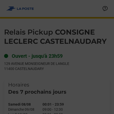
Le lien s'ouvre dans un nouvel onglet
Allez au contenu
Day of the Week
Get directions to Relais Pickup at 129 AVENUE MONSEIGNE
Hours
Relais Pickup
CONSIGNE
LECLERC CASTELNAUDARY
Ouvert
-
jusqu'à
23h59
129 AVENUE MONSEIGNEUR DE LANGLE
11400
CASTELNAUDARY
Horaires
Des 7 prochains jours
Samedi 08/08
00:01
-
23:59
Dimanche 09/08
09:00
-
12:30