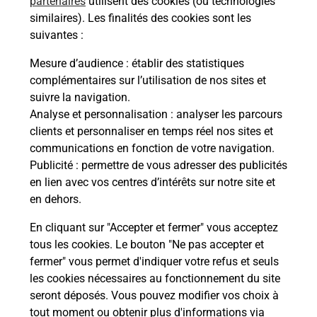
partenaires
utilisent des cookies (ou technologies
Malin !
similaires). Les finalités des cookies sont les
suivantes :
La Poste
Mesure d’audience
: établir des statistiques
en ligne
complémentaires sur l’utilisation de nos sites et
suivre la navigation.
Ouvert 24h/24
Analyse et personnalisation
: analyser les parcours
clients et personnaliser en temps réel nos sites et
En savoir plus
communications en fonction de votre navigation.
Publicité
: permettre de vous adresser des publicités
en lien avec vos centres d’intérêts sur notre site et
Recherchez un autre point de contact
en dehors.
En cliquant sur "Accepter et fermer" vous acceptez
tous les cookies. Le bouton "Ne pas accepter et
Localiser
Liste
Aude
CASTELNAUDARY
fermer" vous permet d'indiquer votre refus et seuls
CONSIGNE LECLERC CASTELNAUDARY
les cookies nécessaires au fonctionnement du site
seront déposés. Vous pouvez modifier vos choix à
tout moment ou obtenir plus d'informations via