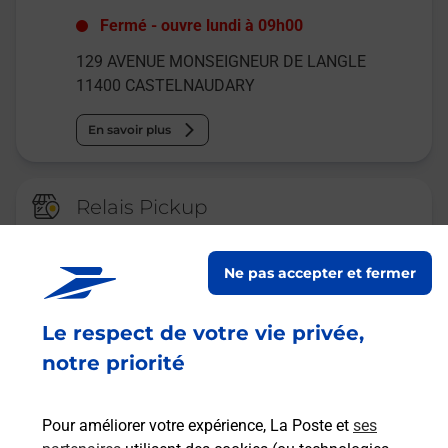
Fermé
-
ouvre lundi à
09h00
129 AVENUE MONSEIGNEUR DE LANGLE
11400
CASTELNAUDARY
En savoir plus
Relais Pickup
CONSIGNE DYNEFF
CASTELNAUDARY
Ne pas accepter et fermer
Ouvert
-
jusqu'à
23h59
Le respect de votre vie privée,
88 AVENUE MONSEIGNEUR DE LANGLE
11400
CASTELNAUDARY
notre priorité
En savoir plus
Pour améliorer votre expérience, La Poste et
ses