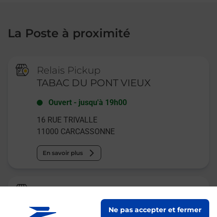
La Poste à proximité
Relais Pickup
TABAC DU PONT VIEUX
Ouvert
-
jusqu'à
19h00
16 RUE TRIVALLE
11000
CARCASSONNE
En savoir plus
La Poste Agence Communale
CARCASSONNE MAIRIE
Ne pas accepter et fermer