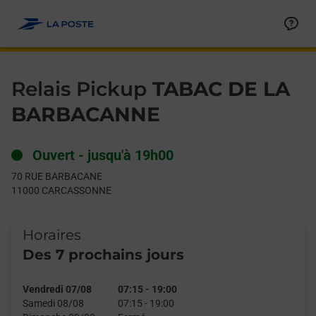
Le lien s'ouvre dans un nouvel onglet
Allez au contenu
Day of the Week
Get directions to Relais Pickup at 70 RUE BARBACANE CARCA
Hours
Relais Pickup
TABAC DE LA
BARBACANNE
Ouvert
-
jusqu'à
19h00
70 RUE BARBACANE
11000
CARCASSONNE
Horaires
Des 7 prochains jours
Vendredi 07/08
07:15
-
19:00
Samedi 08/08
07:15
-
19:00