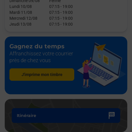
Dimanche 09/08
Fermé
Lundi 10/08
07:15
-
19:00
Mardi 11/08
07:15
-
19:00
Mercredi 12/08
07:15
-
19:00
Jeudi 13/08
07:15
-
19:00
Gagnez du temps
Affranchissez votre courrier
près de chez vous
J'imprime mon timbre
Itinéraire