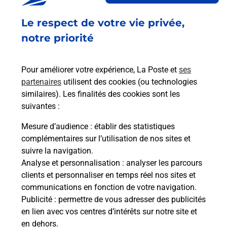
Fermé
-
ouvre lundi à
09h00
Le respect de votre vie privée,
21 RUE CROS MAYREVIEILLE
11000
CARCASSONNE
notre priorité
En savoir plus
Pour améliorer votre expérience, La Poste et
ses
partenaires
utilisent des cookies (ou technologies
Malin !
similaires). Les finalités des cookies sont les
suivantes :
La Poste
Mesure d’audience
: établir des statistiques
en ligne
complémentaires sur l’utilisation de nos sites et
suivre la navigation.
Ouvert 24h/24
Analyse et personnalisation
: analyser les parcours
clients et personnaliser en temps réel nos sites et
En savoir plus
communications en fonction de votre navigation.
Publicité
: permettre de vous adresser des publicités
en lien avec vos centres d’intérêts sur notre site et
Recherchez un autre point de contact
en dehors.