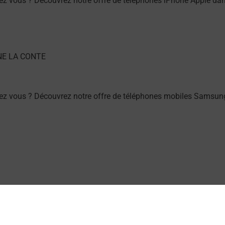
hez vous ? Découvrez notre offre de téléphones iPhone Apple
hez vous ? Découvrez notre offre de téléphones mobiles Sams
E LA CONTE (11000) ? Découvrez toutes les solutions proposée