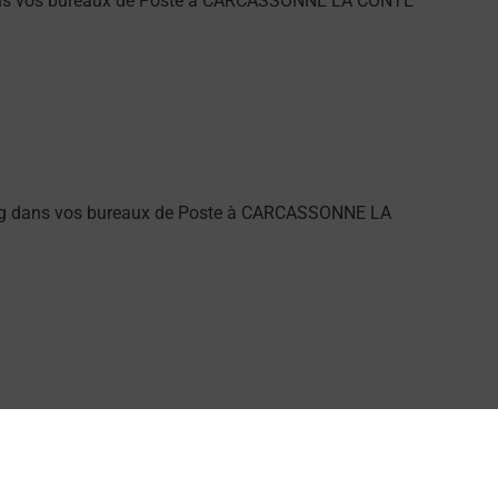
 dans vos bureaux de Poste à CARCASSONNE LA CONTE
ung dans vos bureaux de Poste à CARCASSONNE LA
s par La Poste.