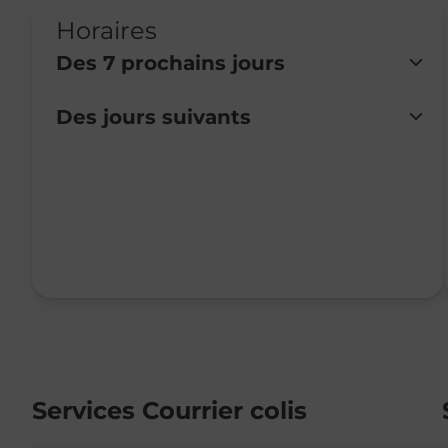
Horaires
Des 7 prochains jours
Des jours suivants
Lundi
Fermé
Mardi
Fermé
Mercredi
Fermé
Jeudi
09:00
-
12:00
Vendredi
09:00
-
12:00
Samedi
Fermé
Dimanche
Fermé
Services Courrier colis