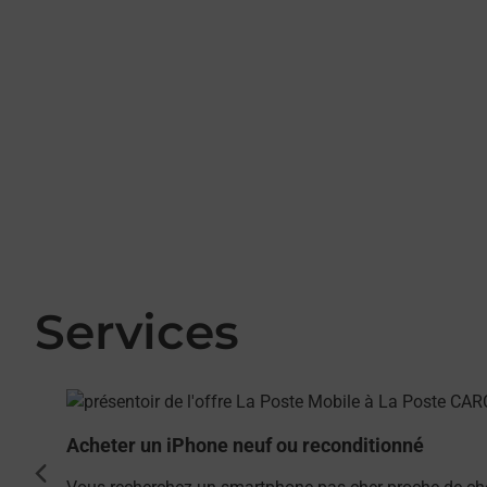
Services
En savoir plus
Acheter un iPhone neuf ou reconditionné
cédent