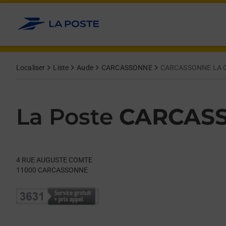
Le lien s'ouvre dans un nouvel onglet
Allez au contenu
Day of the Week
Get directions to La Poste at 4 RUE AUGUSTE COMTE CARCAS
Hours
Localiser
Liste
Aude
CARCASSONNE
CARCASSONNE LA 
La Poste
CARCASS
4 RUE AUGUSTE COMTE
11000
CARCASSONNE