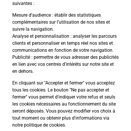
modification de livraison ?
suivantes :
Mesure d’audience
: établir des statistiques
complémentaires sur l’utilisation de nos sites et
Comment La Poste participe-t-elle
suivre la navigation.
à votre sécurité au quotidien ?
Analyse et personnalisation
: analyser les parcours
clients et personnaliser en temps réel nos sites et
communications en fonction de votre navigation.
Puis-je passer mon code de la route
Publicité
: permettre de vous adresser des publicités
avec La Poste et sous quelles
en lien avec vos centres d’intérêts sur notre site et
conditions ?
en dehors.
En cliquant sur "Accepter et fermer" vous acceptez
tous les cookies. Le bouton "Ne pas accepter et
fermer" vous permet d'indiquer votre refus et seuls
Localiser
Liste
Aude
CAMPAGNE SUR AUDE
les cookies nécessaires au fonctionnement du site
seront déposés. Vous pouvez modifier vos choix à
tout moment ou obtenir plus d'informations via
notre politique de cookies
.