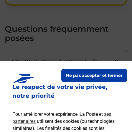
Questions fréquemment
posées
Comment envoyer mon colis de
chez moi ?
Ne pas accepter et fermer
Le respect de votre vie privée,
Est-il possible d’acheter un
notre priorité
emballage directement depuis un
bureau de Poste ?
Pour améliorer votre expérience, La Poste et
ses
partenaires
utilisent des cookies (ou technologies
Comment demander une
similaires). Les finalités des cookies sont les