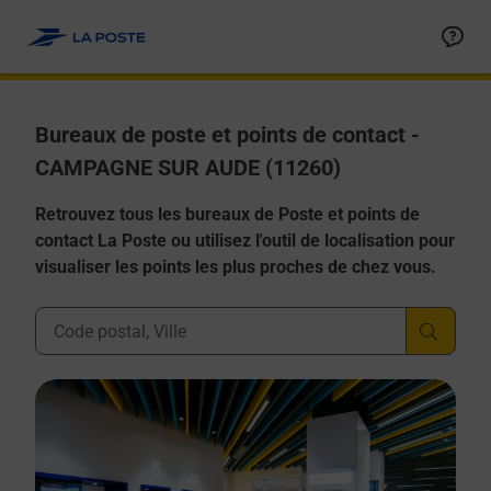
Allez au contenu
Afficher ou masquer la réponse
Afficher ou masquer la réponse
Afficher ou masquer la réponse
Afficher ou masquer la réponse
Afficher ou masquer la réponse
Bureaux de poste et points de contact -
CAMPAGNE SUR AUDE (11260)
Retrouvez tous les bureaux de Poste et points de
contact La Poste ou utilisez l'outil de localisation pour
visualiser les points les plus proches de chez vous.
Ville, Département, Code Postal