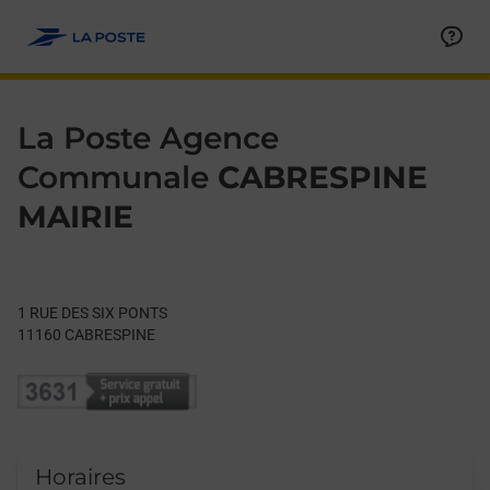
Le lien s'ouvre dans un nouvel onglet
Allez au contenu
Day of the Week
Get directions to La Poste Agence Communale at 1 RUE DES 
Hours
La Poste Agence
Communale
CABRESPINE
MAIRIE
1 RUE DES SIX PONTS
11160
CABRESPINE
Horaires