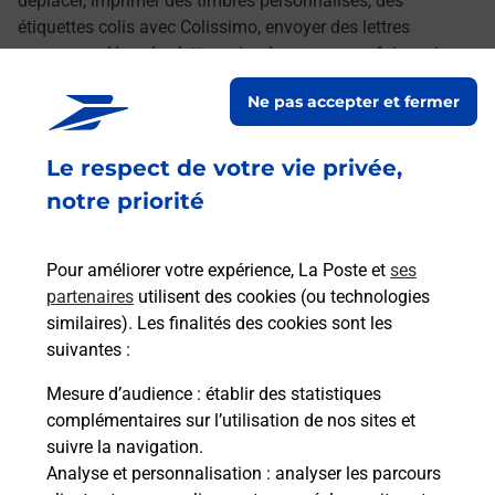
déplacer, imprimer des timbres personnalisés, des
étiquettes colis avec Colissimo, envoyer des lettres
recommandées, des lettres simples ou encore faire suivre
votre courrier à votre nouvelle adresse. Le tout quand vous
Ne pas accepter et fermer
voulez, où vous voulez.
Le respect de votre vie privée,
Découvrez toutes les offres et services en ligne de
La Poste
notre priorité
Pour améliorer votre expérience, La Poste et
ses
partenaires
utilisent des cookies (ou technologies
similaires). Les finalités des cookies sont les
suivantes :
Mesure d’audience
: établir des statistiques
complémentaires sur l’utilisation de nos sites et
suivre la navigation.
Analyse et personnalisation
: analyser les parcours