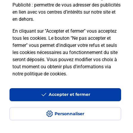
Publicité
: permettre de vous adresser des publicités
Comment est installée la
en lien avec vos centres d’intérêts sur notre site et
téléassistance classique ?
en dehors.
En cliquant sur "Accepter et fermer" vous acceptez
tous les cookies. Le bouton "Ne pas accepter et
Localiser
Liste
Liste - téléassistance
fermer" vous permet d'indiquer votre refus et seuls
Aude - téléassistance
Belveze Du Razes - téléassistance
les cookies nécessaires au fonctionnement du site
seront déposés. Vous pouvez modifier vos choix à
tout moment ou obtenir plus d'informations via
notre politique de cookies
.
Plan du site
Accessibilité : partiellement conforme
Accepter et fermer
Conditions contractuelles
Personnaliser
Mentions légales