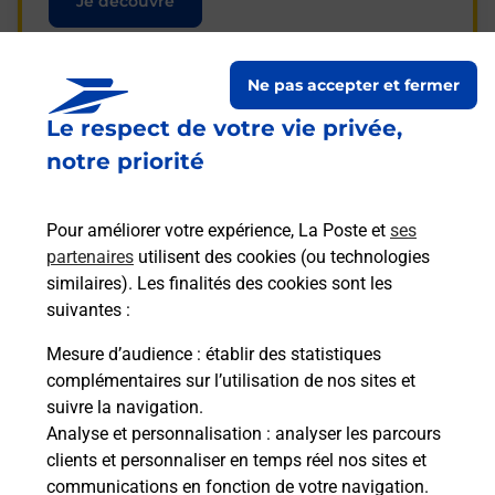
Je découvre
Ne pas accepter et fermer
Le respect de votre vie privée,
Questions fréquemment
notre priorité
posées
Pour améliorer votre expérience, La Poste et
ses
partenaires
utilisent des cookies (ou technologies
La téléassistance classique avec
similaires). Les finalités des cookies sont les
médaillon d’alarme qu’est ce que
suivantes :
c’est ?
Mesure d’audience
: établir des statistiques
complémentaires sur l’utilisation de nos sites et
Comment fonctionne la
suivre la navigation.
téléassistance classique ?
Analyse et personnalisation
: analyser les parcours
clients et personnaliser en temps réel nos sites et
communications en fonction de votre navigation.