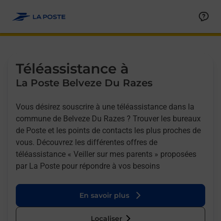
Allez au contenu
Afficher ou masquer la réponse
Afficher ou masquer la réponse
Afficher ou masquer la réponse
Téléassistance à
La Poste Belveze Du Razes
Vous désirez souscrire à une téléassistance dans la
commune de Belveze Du Razes ? Trouver les bureaux
de Poste et les points de contacts les plus proches de
vous. Découvrez les différentes offres de
téléassistance « Veiller sur mes parents » proposées
par La Poste pour répondre à vos besoins
En savoir plus
Localiser