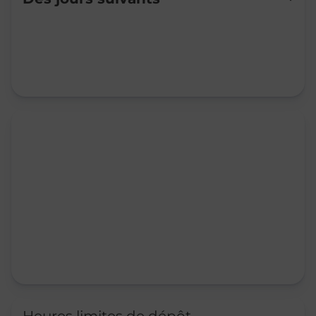
Mardi
09:00
-
11:30
Mercredi
09:00
-
11:30
Jeudi
09:00
-
11:30
Vendredi
09:00
-
11:30
Samedi
Fermé
Dimanche
Fermé