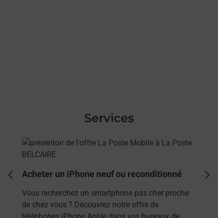
Services
En savoir plus
Acheter un iPhone neuf ou reconditionné
dent
sui
Vous recherchez un smartphone pas cher proche
de chez vous ? Découvrez notre offre de
téléphones iPhone Apple dans vos bureaux de