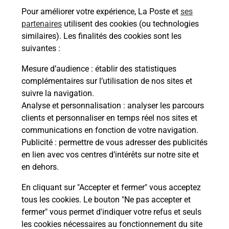
BELCAIRE (11340) ? Découvrez toutes les
Pour améliorer votre expérience, La Poste et
ses
solutions proposées par La Poste.
partenaires
utilisent des cookies (ou technologies
similaires). Les finalités des cookies sont les
En savoir plus
suivantes :
En savoir plus
Mesure d’audience
: établir des statistiques
complémentaires sur l’utilisation de nos sites et
Souscrire à la téléassistance
suivre la navigation.
Analyse et personnalisation
: analyser les parcours
Besoin d’un système de téléassistance à l’intérieur
clients et personnaliser en temps réel nos sites et
et/ou à l’extérieur de votre domicile ? Découvrez
communications en fonction de votre navigation.
les offres téléalarme dans votre bureau de Poste à
Publicité
: permettre de vous adresser des publicités
BELCAIRE.
en lien avec vos centres d’intérêts sur notre site et
en dehors.
En savoir plus
En cliquant sur "Accepter et fermer" vous acceptez
tous les cookies. Le bouton "Ne pas accepter et
fermer" vous permet d'indiquer votre refus et seuls
Localiser
Liste
Aude
BELCAIRE
BELCAIRE
les cookies nécessaires au fonctionnement du site