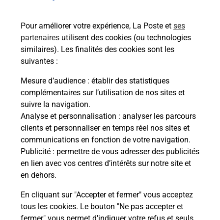
bureau de Poste ?
Pour améliorer votre expérience, La Poste et
ses
partenaires
utilisent des cookies (ou technologies
Comment demander une
similaires). Les finalités des cookies sont les
modification de livraison ?
suivantes :
Mesure d’audience
: établir des statistiques
complémentaires sur l’utilisation de nos sites et
Comment La Poste participe-t-elle
suivre la navigation.
à votre sécurité au quotidien ?
Analyse et personnalisation
: analyser les parcours
clients et personnaliser en temps réel nos sites et
communications en fonction de votre navigation.
Puis-je passer mon code de la route
Publicité
: permettre de vous adresser des publicités
avec La Poste et sous quelles
en lien avec vos centres d’intérêts sur notre site et
conditions ?
en dehors.
En cliquant sur "Accepter et fermer" vous acceptez
tous les cookies. Le bouton "Ne pas accepter et
fermer" vous permet d'indiquer votre refus et seuls