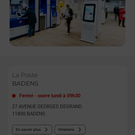
Le lien s'ouvre dans un nouvel onglet
La Poste
BADENS
Fermé
-
ouvre lundi à
09h30
27 AVENUE GEORGES DEGRAND
11800
BADENS
En savoir plus
Itinéraire