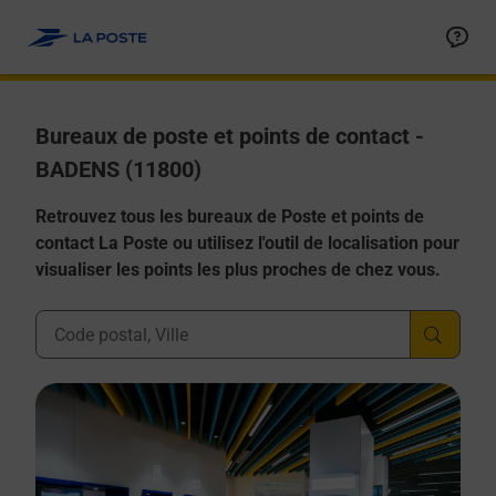
Allez au contenu
Afficher ou masquer la réponse
Afficher ou masquer la réponse
Afficher ou masquer la réponse
Afficher ou masquer la réponse
Afficher ou masquer la réponse
Bureaux de poste et points de contact -
BADENS (11800)
Retrouvez tous les bureaux de Poste et points de
contact La Poste ou utilisez l'outil de localisation pour
visualiser les points les plus proches de chez vous.
Ville, Département, Code Postal