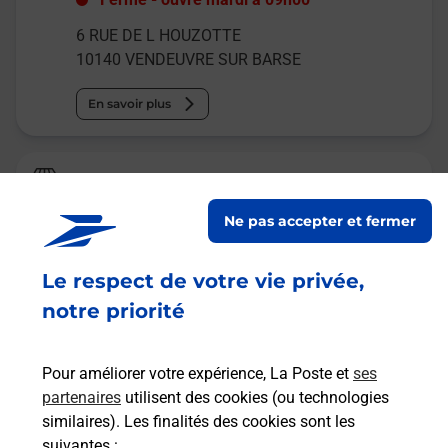
6 RUE DE L HOUZOTTE
10140
VENDEUVRE SUR BARSE
En savoir plus
Relais Pickup
BAR TABAC LES 3 DES
Ne pas accepter et fermer
Fermé
-
ouvre lundi à
07h00
Le respect de votre vie privée,
14 GRANDE RUE
10140
VENDEUVRE SUR BARSE
notre priorité
En savoir plus
Pour améliorer votre expérience, La Poste et
ses
partenaires
utilisent des cookies (ou technologies
Malin !
similaires). Les finalités des cookies sont les
suivantes :