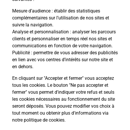
La Poste
Mesure d’audience
: établir des statistiques
en ligne
complémentaires sur l’utilisation de nos sites et
suivre la navigation.
Ouvert 24h/24
Analyse et personnalisation
: analyser les parcours
clients et personnaliser en temps réel nos sites et
En savoir plus
communications en fonction de votre navigation.
Publicité
: permettre de vous adresser des publicités
en lien avec vos centres d’intérêts sur notre site et
Recherchez un autre point de contact
en dehors.
En cliquant sur "Accepter et fermer" vous acceptez
tous les cookies. Le bouton "Ne pas accepter et
Localiser
Liste
Aube
VENDEUVRE SUR BARSE
fermer" vous permet d'indiquer votre refus et seuls
CONSIGNE SITIS MARKET VENDEUVRE
les cookies nécessaires au fonctionnement du site
seront déposés. Vous pouvez modifier vos choix à
tout moment ou obtenir plus d'informations via
notre politique de cookies
.
Plan du site