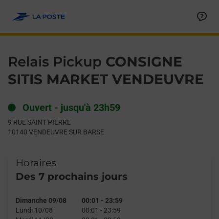
Le lien s'ouvre dans un nouvel onglet
Allez au contenu
Day of the Week
Get directions to Relais Pickup at 9 RUE SAINT PIERRE VEND
Hours
Relais Pickup
CONSIGNE
SITIS MARKET VENDEUVRE
Ouvert
-
jusqu'à
23h59
9 RUE SAINT PIERRE
10140
VENDEUVRE SUR BARSE
Horaires
Des 7 prochains jours
Dimanche 09/08
00:01
-
23:59
Lundi 10/08
00:01
-
23:59