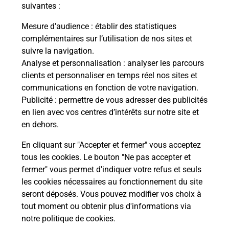
modification de livraison ?
suivantes :
Mesure d’audience
: établir des statistiques
complémentaires sur l’utilisation de nos sites et
Comment La Poste participe-t-elle
suivre la navigation.
à votre sécurité au quotidien ?
Analyse et personnalisation
: analyser les parcours
clients et personnaliser en temps réel nos sites et
communications en fonction de votre navigation.
Puis-je passer mon code de la route
Publicité
: permettre de vous adresser des publicités
avec La Poste et sous quelles
en lien avec vos centres d’intérêts sur notre site et
conditions ?
en dehors.
En cliquant sur "Accepter et fermer" vous acceptez
tous les cookies. Le bouton "Ne pas accepter et
fermer" vous permet d'indiquer votre refus et seuls
Localiser
Liste
Aube
VALLANT ST GEORGES
les cookies nécessaires au fonctionnement du site
seront déposés. Vous pouvez modifier vos choix à
tout moment ou obtenir plus d'informations via
notre politique de cookies
.