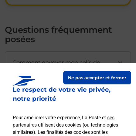
Questions fréquemment
posées
Comment envoyer mon colis de
chez moi ?
Ne pas accepter et fermer
Le respect de votre vie privée,
Est-il possible d’acheter un
notre priorité
emballage directement depuis un
bureau de Poste ?
Pour améliorer votre expérience, La Poste et
ses
partenaires
utilisent des cookies (ou technologies
Comment demander une
similaires). Les finalités des cookies sont les