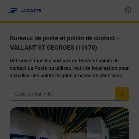
Allez au contenu
Afficher ou masquer la réponse
Afficher ou masquer la réponse
Afficher ou masquer la réponse
Afficher ou masquer la réponse
Afficher ou masquer la réponse
Bureaux de poste et points de contact -
VALLANT ST GEORGES (10170)
Retrouvez tous les bureaux de Poste et points de
contact La Poste ou utilisez l'outil de localisation pour
visualiser les points les plus proches de chez vous.
Ville, Département, Code Postal