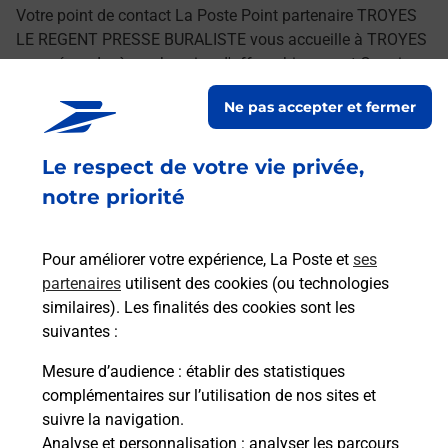
Votre point de contact La Poste Point partenaire TROYES
LE REGENT PRESSE BURALISTE vous accueille à TROYES
pour répondre à vos besoins d'affranchissement Courrier-
Colis.
Ne pas accepter et fermer
Découvrez toutes les solutions pour envoyer vos
Le respect de votre vie privée,
colis
notre priorité
Pour améliorer votre expérience, La Poste et
ses
partenaires
utilisent des cookies (ou technologies
similaires). Les finalités des cookies sont les
suivantes :
Mesure d’audience
: établir des statistiques
complémentaires sur l’utilisation de nos sites et
suivre la navigation.
Analyse et personnalisation
: analyser les parcours