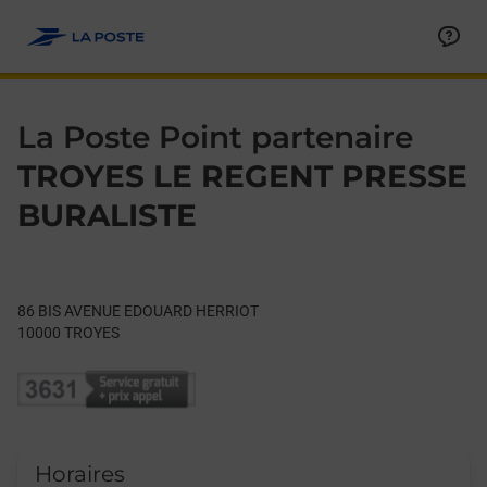
Le lien s'ouvre dans un nouvel onglet
Allez au contenu
Day of the Week
Get directions to La Poste Point partenaire at 86 BIS AVENU
Hours
La Poste Point partenaire
TROYES LE REGENT PRESSE
BURALISTE
86 BIS AVENUE EDOUARD HERRIOT
10000
TROYES
Horaires