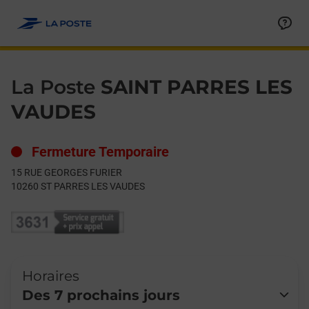
Le lien s'ouvre dans un nouvel onglet
Allez au contenu
Day of the Week
Get directions to La Poste at 15 RUE GEORGES FURIER ST PA
Hours
La Poste
SAINT PARRES LES
VAUDES
Fermeture Temporaire
15 RUE GEORGES FURIER
10260
ST PARRES LES VAUDES
Horaires
Des 7 prochains jours