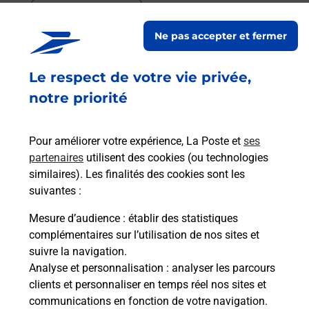
En savoir plus
Ne pas accepter et fermer
En savoir plus
Envoyer un colis
Le respect de votre vie privée,
Vous souhaitez envoyer un colis depuis : SAINT
notre priorité
PARRES LES VAUDES (10260) ? Découvrez toutes
les solutions proposées par La Poste.
Pour améliorer votre expérience, La Poste et
ses
partenaires
utilisent des cookies (ou technologies
En savoir plus
similaires). Les finalités des cookies sont les
En savoir plus
suivantes :
Mesure d’audience
: établir des statistiques
Souscrire à la téléassistance
complémentaires sur l’utilisation de nos sites et
suivre la navigation.
Besoin d’un système de téléassistance à l’intérieur
Analyse et personnalisation
: analyser les parcours
et/ou à l’extérieur de votre domicile ? Découvrez
clients et personnaliser en temps réel nos sites et
les offres téléalarme dans votre bureau de Poste à
communications en fonction de votre navigation.
SAINT PARRES LES VAUDES.