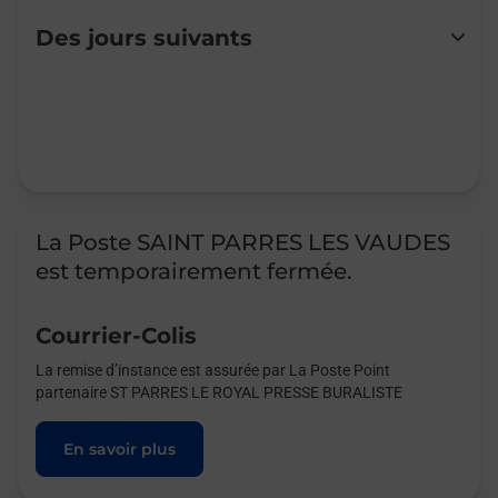
Lundi
Fermé
Des jours suivants
Mardi
Fermé
Mercredi
Fermé
Jeudi
Fermé
Vendredi
Fermé
Samedi
Fermé
Dimanche
Fermé
La Poste SAINT PARRES LES VAUDES
est temporairement fermée.
Courrier-Colis
La remise d’instance est assurée par La Poste Point
partenaire ST PARRES LE ROYAL PRESSE BURALISTE
En savoir plus