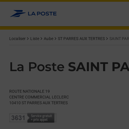
Le lien s'ouvre dans un nouvel onglet
Allez au contenu
Day of the Week
Get directions to La Poste at ROUTE NATIONALE 19 ST PARRE
Hours
Localiser
Liste
Aube
ST PARRES AUX TERTRES
SAINT PA
La Poste
SAINT P
ROUTE NATIONALE 19
CENTRE COMMERCIAL LECLERC
10410
ST PARRES AUX TERTRES