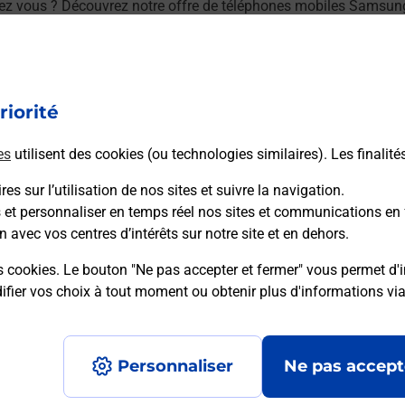
ez vous ? Découvrez notre offre de téléphones mobiles Samsu
riorité
es
utilisent des cookies (ou technologies similaires). Les finalité
/ou à l’extérieur de votre domicile ? Découvrez les offres téléa
es sur l’utilisation de nos sites et suivre la navigation.
s et personnaliser en temps réel nos sites et communications en 
n avec vos centres d’intérêts sur notre site et en dehors.
s cookies. Le bouton "Ne pas accepter et fermer" vous permet d'i
fier vos choix à tout moment ou obtenir plus d'informations vi
Plan du site
Accessibilité : partiellement confo
Personnaliser
Ne pas accept
Données personnelles et cookies