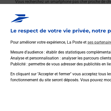
Vous recherchez un smartphone pas cher proche de ch
MOISSONS (10410) !
En savoir plus
En savoir plus
Le respect de votre vie privée, notre p
Souscrire à la téléassistance
Pour améliorer votre expérience, La Poste et
ses partenair
Besoin d’un système de téléassistance à l’intérieur et
Mesure d’audience
: établir des statistiques complémentair
MOISSONS.
Analyse et personnalisation
: analyser les parcours client
Publicité
: permettre de vous adresser des publicités en lie
En savoir plus
En cliquant sur "Accepter et fermer" vous acceptez tous le
fonctionnement du site seront déposés. Vous pouvez modi