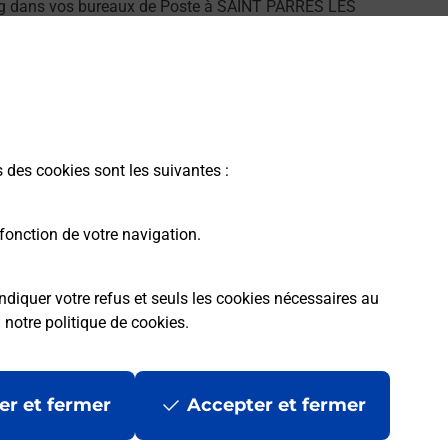
ng dans vos bureaux de Poste à SAINT PARRES LES
s des cookies sont les suivantes :
larme dans votre bureau de Poste à SAINT PARRES LES
fonction de votre navigation.
ndiquer votre refus et seuls les cookies nécessaires au
a
notre politique de cookies
.
rme
Conditions contractuelles
Mentions légales
er et fermer
Accepter et fermer