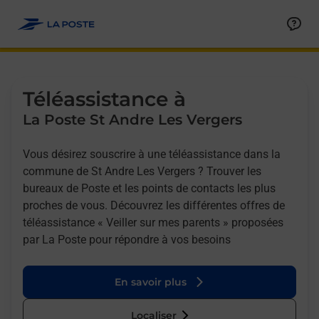
Allez au contenu
Afficher ou masquer la réponse
Afficher ou masquer la réponse
Afficher ou masquer la réponse
Téléassistance à
La Poste St Andre Les Vergers
Vous désirez souscrire à une téléassistance dans la
commune de St Andre Les Vergers ? Trouver les
bureaux de Poste et les points de contacts les plus
proches de vous. Découvrez les différentes offres de
téléassistance « Veiller sur mes parents » proposées
par La Poste pour répondre à vos besoins
En savoir plus
Localiser