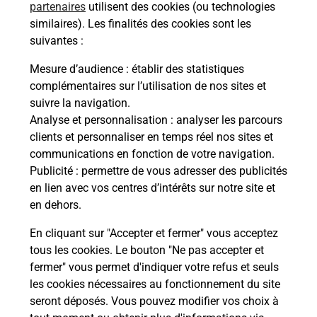
partenaires
utilisent des cookies (ou technologies
similaires). Les finalités des cookies sont les
suivantes :
Mesure d’audience
: établir des statistiques
S'inscrire au code de la route
complémentaires sur l’utilisation de nos sites et
suivre la navigation.
Vous cherchez à passer votre code de la route auto
Analyse et personnalisation
: analyser les parcours
ou moto dans la commune St Andre Les Vergers ?
clients et personnaliser en temps réel nos sites et
Découvrez toutes nos solutions.
communications en fonction de votre navigation.
Publicité
: permettre de vous adresser des publicités
En savoir plus
en lien avec vos centres d’intérêts sur notre site et
en dehors.
En cliquant sur "Accepter et fermer" vous acceptez
tous les cookies. Le bouton "Ne pas accepter et
Localiser
Liste
Liste - téléassistance
fermer" vous permet d'indiquer votre refus et seuls
Aube - téléassistance
St Andre Les Vergers - téléassistance
les cookies nécessaires au fonctionnement du site
seront déposés. Vous pouvez modifier vos choix à