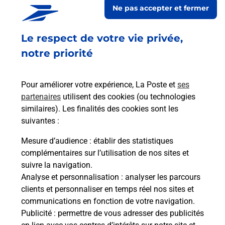
Ne pas accepter et fermer
répondre à vos besoins d'affranchissement Courrier-Colis.
Le respect de votre vie privée,
Retrouvez toutes nos offres en ligne sur notre site
notre priorité
Pour améliorer votre expérience, La Poste et
ses
partenaires
utilisent des cookies (ou technologies
similaires). Les finalités des cookies sont les
suivantes :
Mesure d’audience
: établir des statistiques
complémentaires sur l’utilisation de nos sites et
suivre la navigation.
Analyse et personnalisation
: analyser les parcours
clients et personnaliser en temps réel nos sites et
communications en fonction de votre navigation.
Publicité
: permettre de vous adresser des publicités