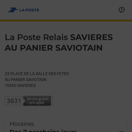
Le lien s'ouvre dans un nouvel onglet
Allez au contenu
Day of the Week
Get directions to La Poste Relais at 23 PLACE DE LA SALLE D
Hours
La Poste Relais
SAVIERES
AU PANIER SAVIOTAIN
23 PLACE DE LA SALLE DES FETES
AU PANIER SAVIOTAIN
10600
SAVIERES
Horaires