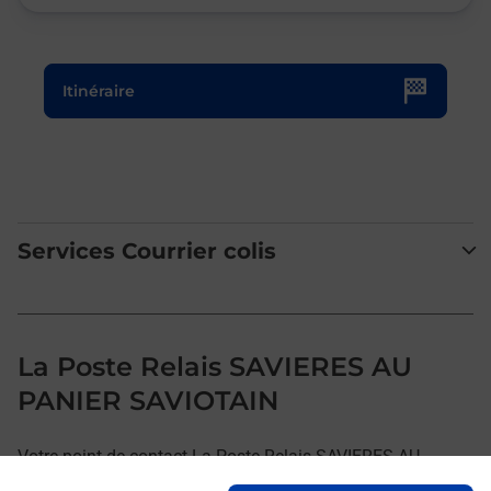
Le lien s'ouvre dans un nouvel onglet
Itinéraire
Services Courrier colis
La Poste Relais SAVIERES AU
PANIER SAVIOTAIN
Votre point de contact La Poste Relais SAVIERES AU
PANIER SAVIOTAIN vous accueille à SAVIERES pour