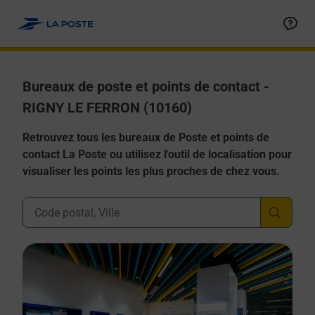
Allez au contenu
Afficher ou masquer la réponse
Afficher ou masquer la réponse
Afficher ou masquer la réponse
Afficher ou masquer la réponse
Afficher ou masquer la réponse
Bureaux de poste et points de contact -
RIGNY LE FERRON (10160)
Retrouvez tous les bureaux de Poste et points de
contact La Poste ou utilisez l'outil de localisation pour
visualiser les points les plus proches de chez vous.
Ville, Département, Code Postal