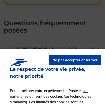
Questions fréquemment
posées
Comment envoyer mon colis de
chez moi ?
Ne pas accepter et fermer
Le respect de votre vie privée,
Est-il possible d’acheter un
notre priorité
emballage directement depuis un
bureau de Poste ?
Pour améliorer votre expérience, La Poste et
ses
partenaires
utilisent des cookies (ou technologies
Comment demander une
similaires). Les finalités des cookies sont les