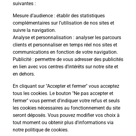
modification de livraison ?
suivantes :
Mesure d’audience
: établir des statistiques
complémentaires sur l’utilisation de nos sites et
Comment La Poste participe-t-elle
suivre la navigation.
à votre sécurité au quotidien ?
Analyse et personnalisation
: analyser les parcours
clients et personnaliser en temps réel nos sites et
communications en fonction de votre navigation.
Puis-je passer mon code de la route
Publicité
: permettre de vous adresser des publicités
avec La Poste et sous quelles
en lien avec vos centres d’intérêts sur notre site et
conditions ?
en dehors.
En cliquant sur "Accepter et fermer" vous acceptez
tous les cookies. Le bouton "Ne pas accepter et
fermer" vous permet d'indiquer votre refus et seuls
Localiser
Liste
Aube
RIGNY LE FERRON
les cookies nécessaires au fonctionnement du site
seront déposés. Vous pouvez modifier vos choix à
tout moment ou obtenir plus d'informations via
notre politique de cookies
.