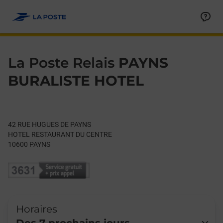
Le lien s'ouvre dans un nouvel onglet
Allez au contenu
Day of the Week
Get directions to La Poste Relais at 42 RUE HUGUES DE PAYNS
Hours
La Poste Relais
PAYNS
BURALISTE HOTEL
42 RUE HUGUES DE PAYNS
HOTEL RESTAURANT DU CENTRE
10600
PAYNS
Horaires