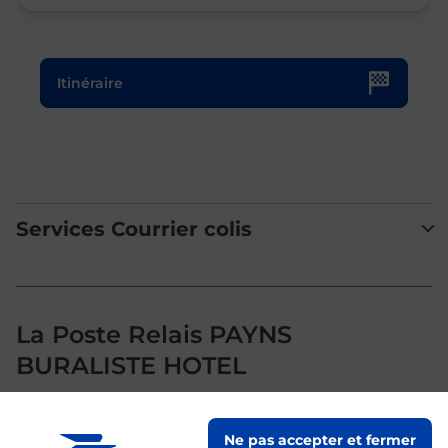
Le lien s'ouvre dans un nouvel onglet
Itinéraire
Services Courrier colis
La Poste Relais PAYNS
BURALISTE HOTEL
Votre point de contact La Poste Relais PAYNS BURALISTE
Ne pas accepter et fermer
HOTEL vous accueille à PAYNS pour répondre à vos