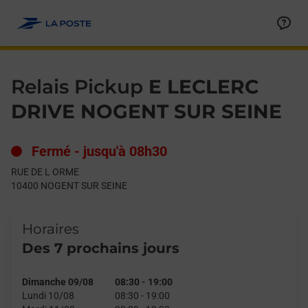
Le lien s'ouvre dans un nouvel onglet
Allez au contenu
Day of the Week
Get directions to Relais Pickup at RUE DE L ORME NOGENT SUR
Hours
Relais Pickup
E LECLERC
DRIVE NOGENT SUR SEINE
Fermé
-
jusqu'à
08h30
RUE DE L ORME
10400
NOGENT SUR SEINE
Horaires
Des 7 prochains jours
Dimanche 09/08
08:30
-
19:00
Lundi 10/08
08:30
-
19:00