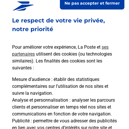
Ne pas accepter et fermer
Fermé
-
ouvre lundi à
10h15
Le respect de votre vie privée,
PLACE ARISTIDE BRIAND
10400
NOGENT SUR SEINE
notre priorité
En savoir plus
Pour améliorer votre expérience, La Poste et
ses
partenaires
utilisent des cookies (ou technologies
Malin !
similaires). Les finalités des cookies sont les
suivantes :
La Poste
Mesure d’audience
: établir des statistiques
en ligne
complémentaires sur l’utilisation de nos sites et
suivre la navigation.
Ouvert 24h/24
Analyse et personnalisation
: analyser les parcours
clients et personnaliser en temps réel nos sites et
En savoir plus
communications en fonction de votre navigation.
Publicité
: permettre de vous adresser des publicités
en lien avec vos centres d’intérêts sur notre site et