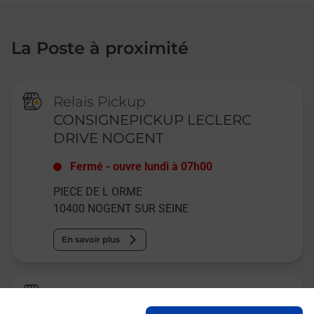
La Poste à proximité
Relais Pickup
CONSIGNEPICKUP LECLERC
DRIVE NOGENT
Fermé
-
ouvre lundi à
07h00
PIECE DE L ORME
10400
NOGENT SUR SEINE
En savoir plus
La Poste
NOGENT SUR SEINE