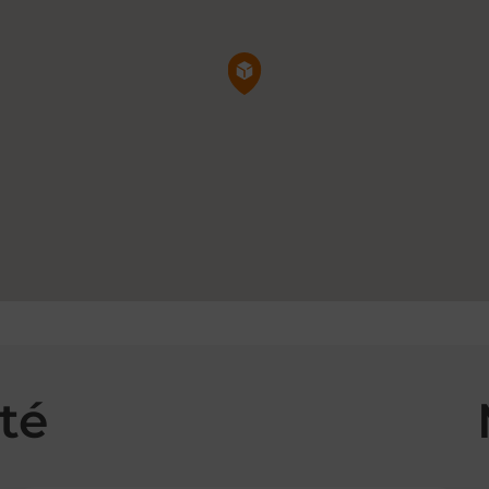
Pin de la carte
té