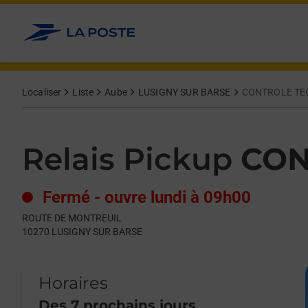
Le lien s'ouvre dans un nouvel onglet
Allez au contenu
Day of the Week
Get directions to Relais Pickup at ROUTE DE MONTREUIL LUS
Hours
Localiser
Liste
Aube
LUSIGNY SUR BARSE
CONTROLE TE
Relais Pickup
CON
Fermé
-
ouvre lundi à
09h00
ROUTE DE MONTREUIL
10270
LUSIGNY SUR BARSE
Horaires
Des 7 prochains jours