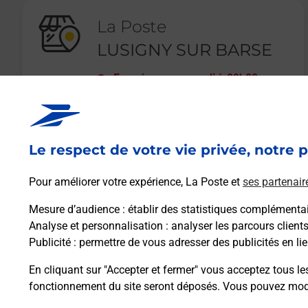
La Poste
LUSIGNY SUR BARSE
Fermé
-
ouvre mardi à
09h00
14 RUE GEORGES CLEMENCEAU
10270
LUSIGNY SUR BARSE
Le respect de votre vie privée, notre p
En savoir plus
Pour améliorer votre expérience, La Poste et
ses partenair
Mesure d’audience
: établir des statistiques complémentair
Analyse et personnalisation
: analyser les parcours client
Publicité
: permettre de vous adresser des publicités en lie
En cliquant sur "Accepter et fermer" vous acceptez tous le
fonctionnement du site seront déposés. Vous pouvez modi