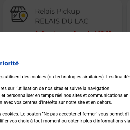
Relais Pickup
RELAIS DU LAC
Fermé
-
ouvre dimanche à
07h00
32 AVENUE PIERRE GOMAND
10270
LUSIGNY SUR BARSE
riorité
En savoir plus
es
utilisent des cookies (ou technologies similaires). Les finalité
es sur l’utilisation de nos sites et suivre la navigation.
s et personnaliser en temps réel nos sites et communications en 
n avec vos centres d’intérêts sur notre site et en dehors.
Recherchez un autre point de contact
s cookies. Le bouton "Ne pas accepter et fermer" vous permet d'i
fier vos choix à tout moment ou obtenir plus d'informations vi