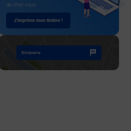
de chez vous
J'imprime mon timbre !
Itinéraire