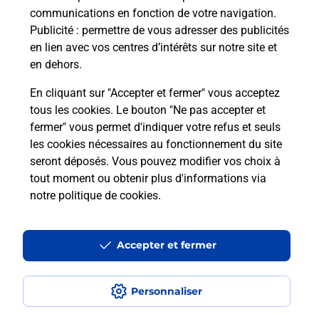
communications en fonction de votre navigation.
Publicité
: permettre de vous adresser des publicités
Comment est installée la
en lien avec vos centres d’intérêts sur notre site et
téléassistance classique ?
en dehors.
En cliquant sur "Accepter et fermer" vous acceptez
tous les cookies. Le bouton "Ne pas accepter et
Localiser
Liste
Liste - téléassistance
fermer" vous permet d'indiquer votre refus et seuls
Aube - téléassistance
Les Noes Pres Troyes - téléassistance
les cookies nécessaires au fonctionnement du site
seront déposés. Vous pouvez modifier vos choix à
tout moment ou obtenir plus d'informations via
notre politique de cookies
.
Plan du site
Accessibilité : partiellement conforme
Accepter et fermer
Conditions contractuelles
Personnaliser
Mentions légales