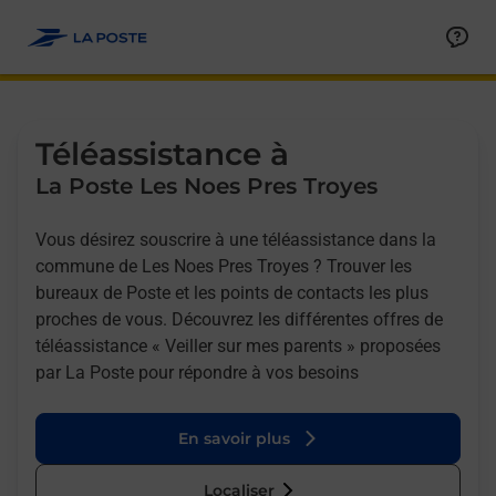
Allez au contenu
Afficher ou masquer la réponse
Afficher ou masquer la réponse
Afficher ou masquer la réponse
Téléassistance à
La Poste Les Noes Pres Troyes
Vous désirez souscrire à une téléassistance dans la
commune de Les Noes Pres Troyes ? Trouver les
bureaux de Poste et les points de contacts les plus
proches de vous. Découvrez les différentes offres de
téléassistance « Veiller sur mes parents » proposées
par La Poste pour répondre à vos besoins
En savoir plus
Localiser