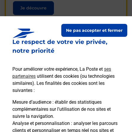
Je découvre
Ne pas accepter et fermer
Le respect de votre vie privée,
Questions fréquemment
notre priorité
posées
Pour améliorer votre expérience, La Poste et
ses
partenaires
utilisent des cookies (ou technologies
La téléassistance classique avec
similaires). Les finalités des cookies sont les
médaillon d’alarme qu’est ce que
suivantes :
c’est ?
Mesure d’audience
: établir des statistiques
complémentaires sur l’utilisation de nos sites et
Comment fonctionne la
suivre la navigation.
téléassistance classique ?
Analyse et personnalisation
: analyser les parcours
clients et personnaliser en temps réel nos sites et