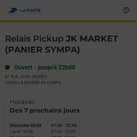
Le lien s'ouvre dans un nouvel onglet
Allez au contenu
Day of the Week
Get directions to Relais Pickup at 47 RUE JEAN JAURES LA RI
Hours
Relais Pickup
JK MARKET
(PANIER SYMPA)
Ouvert
-
jusqu'à
22h00
47 RUE JEAN JAURES
10440
LA RIVIERE DE CORPS
Horaires
Des 7 prochains jours
Dimanche 09/08
07:30
-
22:00
Lundi 10/08
07:30
-
22:00