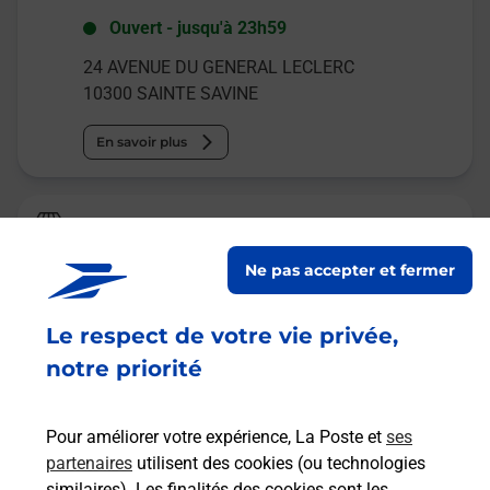
Ouvert
-
jusqu'à
23h59
24 AVENUE DU GENERAL LECLERC
10300
SAINTE SAVINE
En savoir plus
Relais Pickup
CARREFOUR CONTACT
Ne pas accepter et fermer
Ouvert
-
jusqu'à
13h00
Le respect de votre vie privée,
134 AVENUE DU GENERAL GALLIENI
10300
SAINTE SAVINE
notre priorité
En savoir plus
Pour améliorer votre expérience, La Poste et
ses
partenaires
utilisent des cookies (ou technologies
Malin !
similaires). Les finalités des cookies sont les