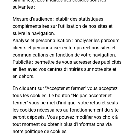
suivantes :
La Poste
Mesure d’audience
: établir des statistiques
en ligne
complémentaires sur l’utilisation de nos sites et
suivre la navigation.
Ouvert 24h/24
Analyse et personnalisation
: analyser les parcours
clients et personnaliser en temps réel nos sites et
En savoir plus
communications en fonction de votre navigation.
Publicité
: permettre de vous adresser des publicités
en lien avec vos centres d’intérêts sur notre site et
Recherchez un autre point de contact
en dehors.
En cliquant sur "Accepter et fermer" vous acceptez
tous les cookies. Le bouton "Ne pas accepter et
Localiser
Liste
Aube
LA RIVIERE DE CORPS
fermer" vous permet d'indiquer votre refus et seuls
JK MARKET (PANIER SYMPA)
les cookies nécessaires au fonctionnement du site
seront déposés. Vous pouvez modifier vos choix à
tout moment ou obtenir plus d'informations via
notre politique de cookies
.