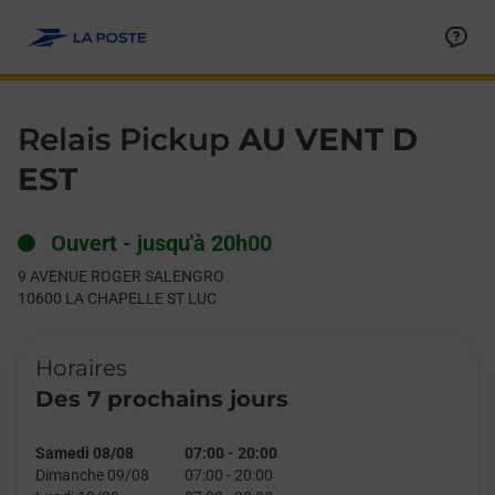
Le lien s'ouvre dans un nouvel onglet
Allez au contenu
Day of the Week
Get directions to Relais Pickup at 9 AVENUE ROGER SALENGR
Hours
Relais Pickup
AU VENT D
EST
Ouvert
-
jusqu'à
20h00
9 AVENUE ROGER SALENGRO
10600
LA CHAPELLE ST LUC
Horaires
Des 7 prochains jours
Samedi 08/08
07:00
-
20:00
Dimanche 09/08
07:00
-
20:00