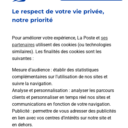
Ouvert
-
jusqu'à
21h00
Le respect de votre vie privée,
83 RUE DU GENERAL SARRAIL
10000
TROYES
notre priorité
En savoir plus
Pour améliorer votre expérience, La Poste et
ses
partenaires
utilisent des cookies (ou technologies
Malin !
similaires). Les finalités des cookies sont les
suivantes :
La Poste
Mesure d’audience
: établir des statistiques
en ligne
complémentaires sur l’utilisation de nos sites et
suivre la navigation.
Ouvert 24h/24
Analyse et personnalisation
: analyser les parcours
clients et personnaliser en temps réel nos sites et
En savoir plus
communications en fonction de votre navigation.
Publicité
: permettre de vous adresser des publicités
en lien avec vos centres d’intérêts sur notre site et
Recherchez un autre point de contact
en dehors.