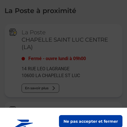
La Poste à proximité
La Poste
CHAPELLE SAINT LUC CENTRE
(LA)
Fermé
-
ouvre lundi à
09h00
14 RUE LEO LAGRANGE
10600
LA CHAPELLE ST LUC
En savoir plus
Relais Pickup
CARREFOUR EXPRESS TROYES
Ne pas accepter et fermer