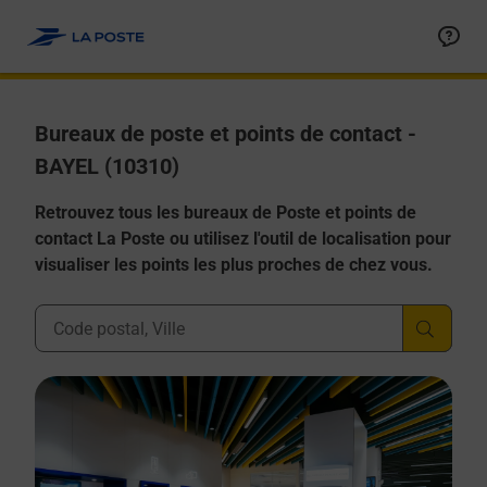
Allez au contenu
Afficher ou masquer la réponse
Afficher ou masquer la réponse
Afficher ou masquer la réponse
Afficher ou masquer la réponse
Afficher ou masquer la réponse
Bureaux de poste et points de contact -
BAYEL (10310)
Retrouvez tous les bureaux de Poste et points de
contact La Poste ou utilisez l'outil de localisation pour
visualiser les points les plus proches de chez vous.
Ville, Département, Code Postal