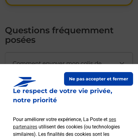
Questions fréquemment
posées
Comment envoyer mon colis de
chez moi ?
Ne pas accepter et fermer
Le respect de votre vie privée,
Est-il possible d’acheter un
notre priorité
emballage directement depuis un
bureau de Poste ?
Pour améliorer votre expérience, La Poste et
ses
partenaires
utilisent des cookies (ou technologies
Comment demander une
similaires). Les finalités des cookies sont les