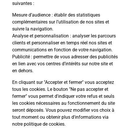
modification de livraison ?
suivantes :
Mesure d’audience
: établir des statistiques
complémentaires sur l’utilisation de nos sites et
Comment La Poste participe-t-elle
suivre la navigation.
à votre sécurité au quotidien ?
Analyse et personnalisation
: analyser les parcours
clients et personnaliser en temps réel nos sites et
communications en fonction de votre navigation.
Puis-je passer mon code de la route
Publicité
: permettre de vous adresser des publicités
avec La Poste et sous quelles
en lien avec vos centres d’intérêts sur notre site et
conditions ?
en dehors.
En cliquant sur "Accepter et fermer" vous acceptez
tous les cookies. Le bouton "Ne pas accepter et
fermer" vous permet d'indiquer votre refus et seuls
Localiser
Liste
Aube
BAYEL
les cookies nécessaires au fonctionnement du site
seront déposés. Vous pouvez modifier vos choix à
tout moment ou obtenir plus d'informations via
notre politique de cookies
.