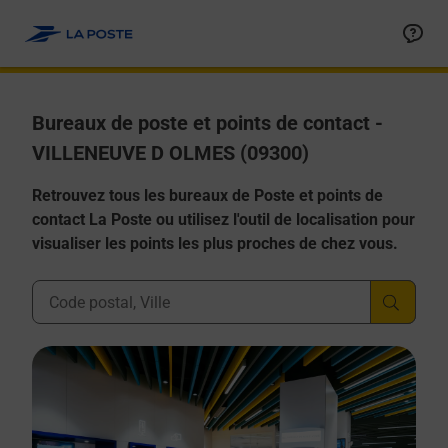
Allez au contenu
Afficher ou masquer la réponse
Afficher ou masquer la réponse
Afficher ou masquer la réponse
Afficher ou masquer la réponse
Afficher ou masquer la réponse
Bureaux de poste et points de contact -
VILLENEUVE D OLMES (09300)
Retrouvez tous les bureaux de Poste et points de
contact La Poste ou utilisez l'outil de localisation pour
visualiser les points les plus proches de chez vous.
Ville, Département, Code Postal