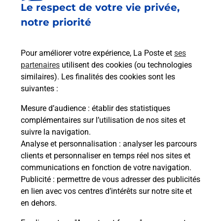
Le respect de votre vie privée,
Est-il possible d’acheter un
notre priorité
emballage directement depuis un
bureau de Poste ?
Pour améliorer votre expérience, La Poste et
ses
partenaires
utilisent des cookies (ou technologies
Comment demander une
similaires). Les finalités des cookies sont les
modification de livraison ?
suivantes :
Mesure d’audience
: établir des statistiques
complémentaires sur l’utilisation de nos sites et
Comment La Poste participe-t-elle
suivre la navigation.
à votre sécurité au quotidien ?
Analyse et personnalisation
: analyser les parcours
clients et personnaliser en temps réel nos sites et
communications en fonction de votre navigation.
Puis-je passer mon code de la route
Publicité
: permettre de vous adresser des publicités
avec La Poste et sous quelles
en lien avec vos centres d’intérêts sur notre site et
conditions ?
en dehors.