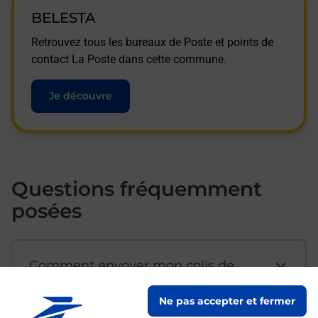
BELESTA
Retrouvez tous les bureaux de Poste et points de
contact La Poste dans cette commune.
Je découvre
Questions fréquemment
posées
Comment envoyer mon colis de
chez moi ?
Ne pas accepter et fermer