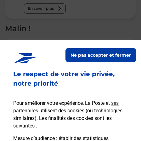
En savoir plus
Malin !
La Poste
en ligne
Ne pas accepter et fermer
Ouvert 24h/24
Le respect de votre vie privée,
notre priorité
En savoir plus
Pour améliorer votre expérience, La Poste et
ses
Recherchez un autre point de contact
partenaires
utilisent des cookies (ou technologies
similaires). Les finalités des cookies sont les
suivantes :
Mesure d’audience
: établir des statistiques
Questions fréquemment posées