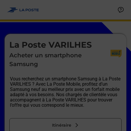
Le lien s'ouvre dans un nouvel onglet
Allez au contenu
Afficher ou masquer la réponse
Afficher ou masquer la réponse
Afficher ou masquer la réponse
Afficher ou masquer la réponse
Afficher ou masquer la réponse
Afficher ou masquer la réponse
Le lien s'ouvre dans un nouvel onglet
La Poste VARILHES
Acheter un smartphone
Samsung
Vous recherchez un smartphone Samsung à
La Poste
VARILHES
? Avec La Poste Mobile, profitez d’un
Samsung neuf au meilleur prix avec un forfait mobile
adapté à vos besoins. Nos chargés de clientèle vous
accompagnent à
La Poste VARILHES
pour trouver
l’offre qui vous correspond le mieux.
Itinéraire