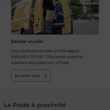
 auto
Vous
20) ?
de c
télé
Post
En
Envoyer un colis
Vous souhaitez envoyer un colis depuis :
VARILHES (09120) ? Découvrez toutes les
solutions proposées par La Poste.
En savoir plus
La Poste à proximité