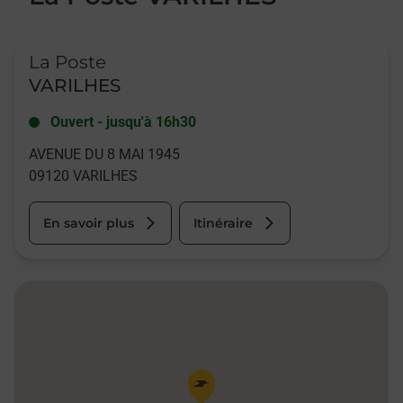
Le lien s'ouvre dans un nouvel onglet
La Poste
VARILHES
Ouvert
-
jusqu'à
16h30
AVENUE DU 8 MAI 1945
09120
VARILHES
En savoir plus
Itinéraire
Pin de la carte