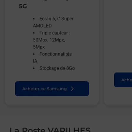
5G
Ecran 6,7’’ Super
AMOLED
Triple capteur :
50Mpx, 12Mpx,
5Mpx
Fonctionnalités
IA
Stockage de 8Go
Ache
Acheter ce Samsung
La Poste VARILHES