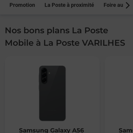
Promotion
La Poste à proximité
Foire aux q
Next
Nos bons plans La Poste
Mobile à La Poste VARILHES
Samsung Galaxy A56
Sams