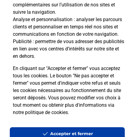
complémentaires sur l’utilisation de nos sites et
suivre la navigation.
Analyse et personnalisation
: analyser les parcours
Quel réseau utilise La Poste Mobile ?
clients et personnaliser en temps réel nos sites et
communications en fonction de votre navigation.
Publicité
: permettre de vous adresser des publicités
Est-ce que je peux garder mon
en lien avec vos centres d’intérêts sur notre site et
numéro de mobile gratuitement ?
en dehors.
Est-ce que je peux bénéficier de la 5G
En cliquant sur "Accepter et fermer" vous acceptez
avec La Poste Mobile ?
tous les cookies. Le bouton "Ne pas accepter et
fermer" vous permet d'indiquer votre refus et seuls
les cookies nécessaires au fonctionnement du site
Est-ce que je peux utiliser mon forfait
à l’étranger avec La Poste Mobile ?
seront déposés. Vous pouvez modifier vos choix à
tout moment ou obtenir plus d'informations via
notre politique de cookies
.
Est-ce que je peux payer mon
smartphone Samsung en plusieurs
fois avec La Poste Mobile ?
Accepter et fermer