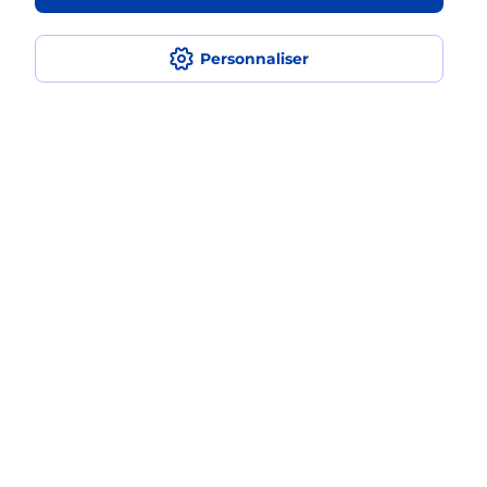
Est-ce que je peux assurer mon
smartphone Samsung ?
Personnaliser
Localiser
Liste
Ariège
VARILHES
VARILHES
Acheter un smartphone Samsung
Plan du site
Accessibilité : partiellement conforme
Conditions contractuelles
Mentions légales