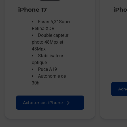
iPhone 17
iPho
Ecran 6,3’’ Super
Retina XDR
Double capteur
photo 48Mpx et
48Mpx
Stabilisateur
optique
Puce A19
Autonomie de
30h
Ache
Acheter cet iPhone