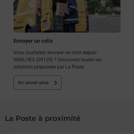
20) ?
de c
télé
de P
En
Envoyer un colis
Vous souhaitez envoyer un colis depuis :
VARILHES (09120) ? Découvrez toutes les
solutions proposées par La Poste.
En savoir plus
La Poste à proximité