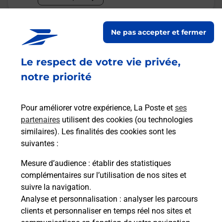
Malin !
Ne pas accepter et fermer
La Poste
Le respect de votre vie privée,
en ligne
notre priorité
Ouvert 24h/24
Pour améliorer votre expérience, La Poste et
ses
En savoir plus
partenaires
utilisent des cookies (ou technologies
similaires). Les finalités des cookies sont les
suivantes :
Recherchez un autre point de contact
Mesure d’audience
: établir des statistiques
complémentaires sur l’utilisation de nos sites et
suivre la navigation.
Analyse et personnalisation
: analyser les parcours
Questions fréquemment posées
clients et personnaliser en temps réel nos sites et