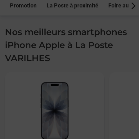
Promotion
La Poste à proximité
Foire aux q
Next
Nos meilleurs smartphones
iPhone Apple à La Poste
VARILHES