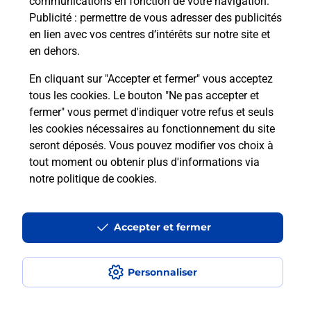
communications en fonction de votre navigation.
Publicité
: permettre de vous adresser des publicités
en lien avec vos centres d’intérêts sur notre site et
Quel réseau utilise La Poste Mobile ?
en dehors.
Est-ce que je peux garder mon
En cliquant sur "Accepter et fermer" vous acceptez
numéro de mobile gratuitement ?
tous les cookies. Le bouton "Ne pas accepter et
fermer" vous permet d'indiquer votre refus et seuls
les cookies nécessaires au fonctionnement du site
Est-ce que je peux bénéficier de la 5G
avec La Poste Mobile ?
seront déposés. Vous pouvez modifier vos choix à
tout moment ou obtenir plus d'informations via
notre politique de cookies
.
Est-ce que je peux utiliser mon forfait
à l’étranger avec La Poste Mobile ?
Accepter et fermer
Est-ce que je peux payer mon iPhone
en plusieurs fois avec La Poste Mobile
?
Personnaliser
Est-ce que je peux assurer mon