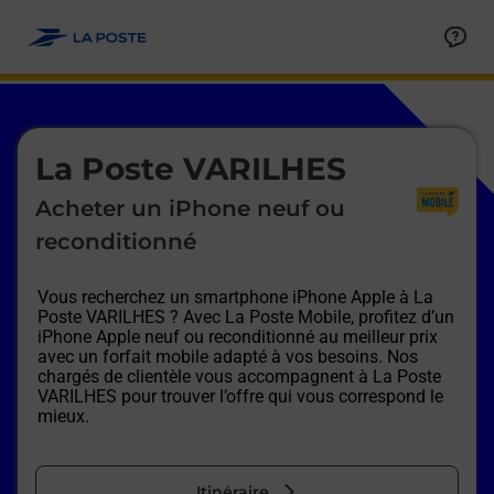
Le lien s'ouvre dans un nouvel onglet
Allez au contenu
Afficher ou masquer la réponse
Afficher ou masquer la réponse
Afficher ou masquer la réponse
Afficher ou masquer la réponse
Afficher ou masquer la réponse
Afficher ou masquer la réponse
Le lien s'ouvre dans un nouvel onglet
La Poste VARILHES
Acheter un iPhone neuf ou
reconditionné
Vous recherchez un smartphone iPhone Apple à
La
Poste VARILHES
? Avec La Poste Mobile, profitez d’un
iPhone Apple neuf ou reconditionné au meilleur prix
avec un forfait mobile adapté à vos besoins. Nos
chargés de clientèle vous accompagnent à
La Poste
VARILHES
pour trouver l’offre qui vous correspond le
mieux.
Itinéraire