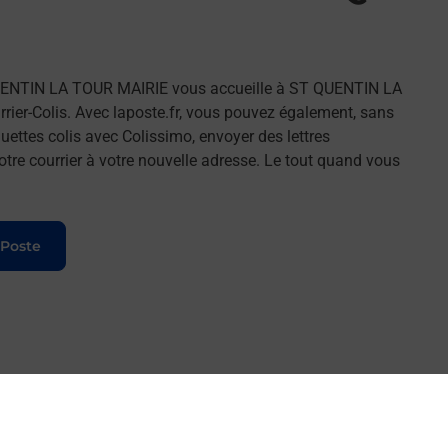
UENTIN LA TOUR MAIRIE vous accueille à ST QUENTIN LA
ier-Colis. Avec laposte.fr, vous pouvez également, sans
uettes colis avec Colissimo, envoyer des lettres
tre courrier à votre nouvelle adresse. Le tout quand vous
 Poste