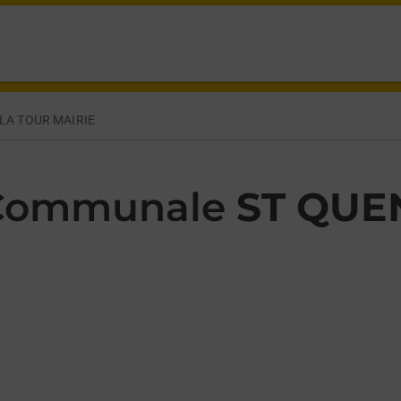
ENUE DU SOULARAC ST QUENTIN LA TOUR,
LA TOUR MAIRIE
 Communale
ST QUE