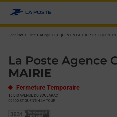
Le lien s'ouvre dans un nouvel onglet
Allez au contenu
Day of the Week
Get directions to La Poste Agence Communale at 16 BIS AV
Hours
Localiser
Liste
Ariège
ST QUENTIN LA TOUR
ST QUENTIN 
La Poste Agence
MAIRIE
Fermeture Temporaire
16 BIS AVENUE DU SOULARAC
09500
ST QUENTIN LA TOUR