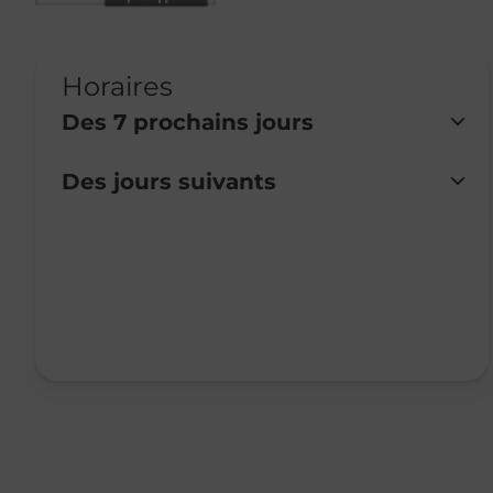
Horaires
Des 7 prochains jours
Des jours suivants
Lundi
Fermé
Mardi
Fermé
Mercredi
Fermé
Jeudi
Fermé
Vendredi
Fermé
Samedi
Fermé
Dimanche
Fermé