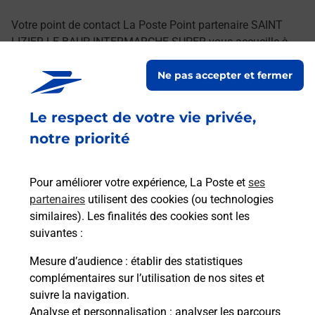
Votre point de contact La Poste Point partenaire SAINT
LIZIER LE BAUP INTERMARCHE SUPER vous accueille à
ST LIZIER pour répondre à vos besoins d'affranchissement
Ne pas accepter et fermer
Courrier-Colis.
Le respect de votre vie privée,
Retrouvez toutes nos offres en ligne sur notre site
notre priorité
Pour améliorer votre expérience, La Poste et
ses
partenaires
utilisent des cookies (ou technologies
similaires). Les finalités des cookies sont les
suivantes :
Mesure d’audience
: établir des statistiques
complémentaires sur l’utilisation de nos sites et
suivre la navigation.
Analyse et personnalisation
: analyser les parcours