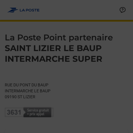
Le lien s'ouvre dans un nouvel onglet
Allez au contenu
Day of the Week
Get directions to La Poste Point partenaire at RUE DU PONT DU
Hours
La Poste Point partenaire
SAINT LIZIER LE BAUP
INTERMARCHE SUPER
RUE DU PONT DU BAUP
INTERMARCHE LE BAUP
09190
ST LIZIER