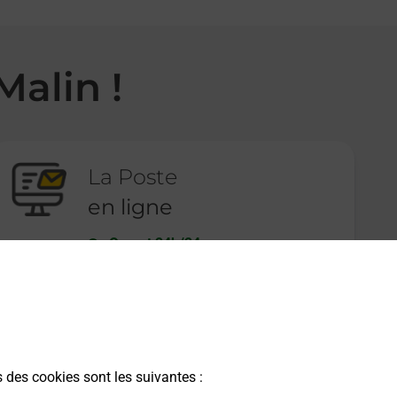
Malin !
La Poste
en ligne
Ouvert 24h/24
En savoir plus
s des cookies sont les suivantes :