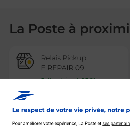
La Poste à proximi
Relais Pickup
E REPAIR 09
Ouvert
-
jusqu'à
18h30
75 ROUTE DE TOULOUSE
09100
PAMIERS
Le respect de votre vie privée, notre p
En savoir plus
Pour améliorer votre expérience, La Poste et
ses partenair