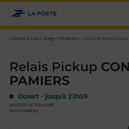
Le lien s'ouvre dans un nouvel onglet
Allez au contenu
Day of the Week
Get directions to Relais Pickup at 84 ROUTE DE TOULOUSE PA
Hours
Localiser
Liste
Ariège
PAMIERS
CONSIGNE MARCHE AUX 
Relais Pickup
CON
PAMIERS
Ouvert
-
jusqu'à
23h59
84 ROUTE DE TOULOUSE
09100
PAMIERS