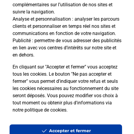
télé
complémentaires sur l’utilisation de nos sites et
de P
suivre la navigation.
Analyse et personnalisation
: analyser les parcours
En
clients et personnaliser en temps réel nos sites et
communications en fonction de votre navigation.
Acheter un iPhone neuf ou reconditionné
Publicité
: permettre de vous adresser des publicités
en lien avec vos centres d’intérêts sur notre site et
Vous recherchez un smartphone pas cher proche
en dehors.
de chez vous ? Découvrez notre offre de
téléphones iPhone Apple dans vos bureaux de
En cliquant sur "Accepter et fermer" vous acceptez
Poste à MASSAT (09320) !
tous les cookies. Le bouton "Ne pas accepter et
fermer" vous permet d'indiquer votre refus et seuls
En savoir plus
les cookies nécessaires au fonctionnement du site
seront déposés. Vous pouvez modifier vos choix à
tout moment ou obtenir plus d'informations via
notre politique de cookies
.
Questions fréquemment posées
Accepter et fermer