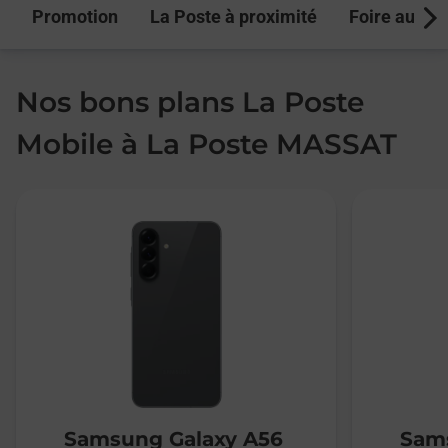
Promotion
La Poste à proximité
Foire aux q
Next
Nos bons plans La Poste
Mobile à La Poste MASSAT
Samsung Galaxy A56
Sams