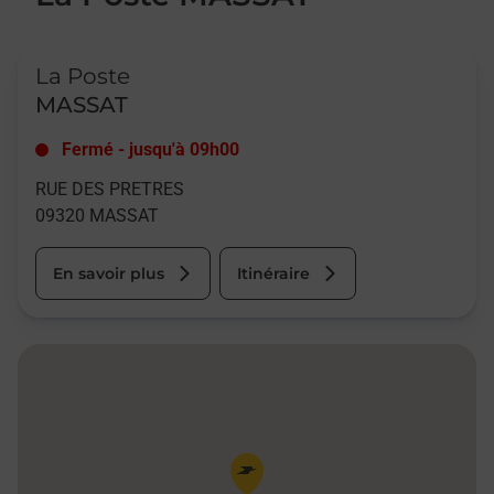
Le lien s'ouvre dans un nouvel onglet
La Poste
MASSAT
Fermé
-
jusqu'à
09h00
RUE DES PRETRES
09320
MASSAT
En savoir plus
Itinéraire
Pin de la carte