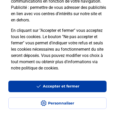
La Poste à proximité
communications en fonction de votre navigation.
Publicité
: permettre de vous adresser des publicités
en lien avec vos centres d’intérêts sur notre site et
en dehors.
La Poste
SEIX
En cliquant sur "Accepter et fermer" vous acceptez
tous les cookies. Le bouton "Ne pas accepter et
Fermé
-
jusqu'à
09h30
fermer" vous permet d'indiquer votre refus et seuls
AVENUE DE LA BARAQUE
les cookies nécessaires au fonctionnement du site
09140
SEIX
seront déposés. Vous pouvez modifier vos choix à
tout moment ou obtenir plus d'informations via
En savoir plus
notre politique de cookies
.
La Poste
Accepter et fermer
LA BASTIDE DE SEROU
Fermeture Temporaire
Personnaliser
LIEU DIT CHAMP DE MARS