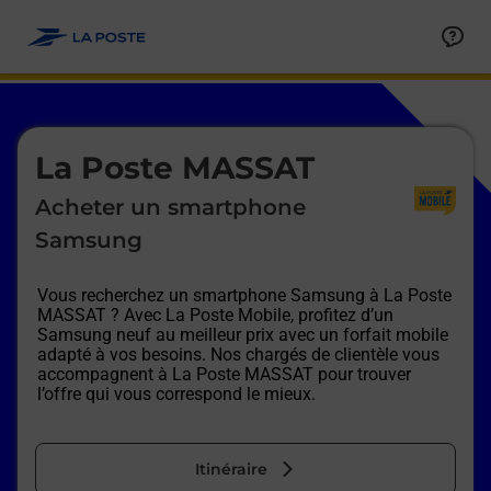
Le lien s'ouvre dans un nouvel onglet
Allez au contenu
Afficher ou masquer la réponse
Afficher ou masquer la réponse
Afficher ou masquer la réponse
Afficher ou masquer la réponse
Afficher ou masquer la réponse
Afficher ou masquer la réponse
Le lien s'ouvre dans un nouvel onglet
La Poste MASSAT
Acheter un smartphone
Samsung
Vous recherchez un smartphone Samsung à
La Poste
MASSAT
? Avec La Poste Mobile, profitez d’un
Samsung neuf au meilleur prix avec un forfait mobile
adapté à vos besoins. Nos chargés de clientèle vous
accompagnent à
La Poste MASSAT
pour trouver
l’offre qui vous correspond le mieux.
Itinéraire