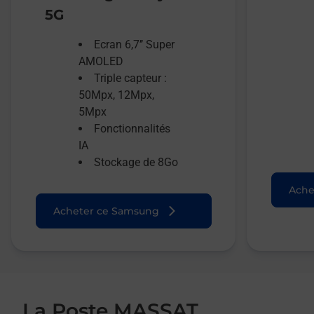
5G
Ecran 6,7’’ Super
AMOLED
Triple capteur :
50Mpx, 12Mpx,
5Mpx
Fonctionnalités
IA
Stockage de 8Go
Ache
Acheter ce Samsung
La Poste MASSAT