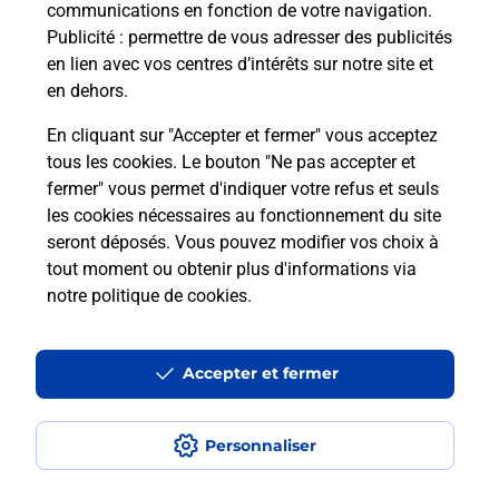
communications en fonction de votre navigation.
Puis-je passer mon code de la route
Publicité
: permettre de vous adresser des publicités
avec La Poste et sous quelles
en lien avec vos centres d’intérêts sur notre site et
conditions ?
en dehors.
En cliquant sur "Accepter et fermer" vous acceptez
tous les cookies. Le bouton "Ne pas accepter et
fermer" vous permet d'indiquer votre refus et seuls
Localiser
Liste
Ariège
LUZENAC
les cookies nécessaires au fonctionnement du site
seront déposés. Vous pouvez modifier vos choix à
tout moment ou obtenir plus d'informations via
notre politique de cookies
.
Plan du site
Accessibilité : partiellement conforme
Accepter et fermer
Conditions contractuelles
Personnaliser
Mentions légales