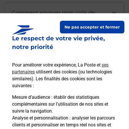
Comment envoyer mon colis de
chez moi ?
Ne pas accepter et fermer
Le respect de votre vie privée,
Est-il possible d’acheter un
notre priorité
emballage directement depuis un
bureau de Poste ?
Pour améliorer votre expérience, La Poste et
ses
partenaires
utilisent des cookies (ou technologies
Comment demander une
similaires). Les finalités des cookies sont les
modification de livraison ?
suivantes :
Mesure d’audience
: établir des statistiques
complémentaires sur l’utilisation de nos sites et
Comment La Poste participe-t-elle
suivre la navigation.
à votre sécurité au quotidien ?
Analyse et personnalisation
: analyser les parcours
clients et personnaliser en temps réel nos sites et