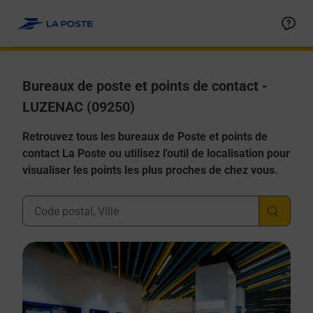
Allez au contenu
Afficher ou masquer la réponse
Afficher ou masquer la réponse
Afficher ou masquer la réponse
Afficher ou masquer la réponse
Afficher ou masquer la réponse
Bureaux de poste et points de contact -
LUZENAC (09250)
Retrouvez tous les bureaux de Poste et points de
contact La Poste ou utilisez l'outil de localisation pour
visualiser les points les plus proches de chez vous.
Ville, Département, Code Postal