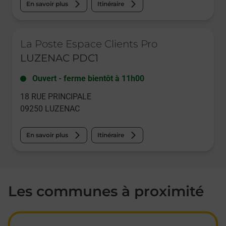
En savoir plus
Itinéraire
Le lien s'ouvre dans un nouvel onglet
La Poste Espace Clients Pro
LUZENAC PDC1
Ouvert
-
ferme bientôt à
11h00
18 RUE PRINCIPALE
09250
LUZENAC
En savoir plus
Itinéraire
Les communes à proximité