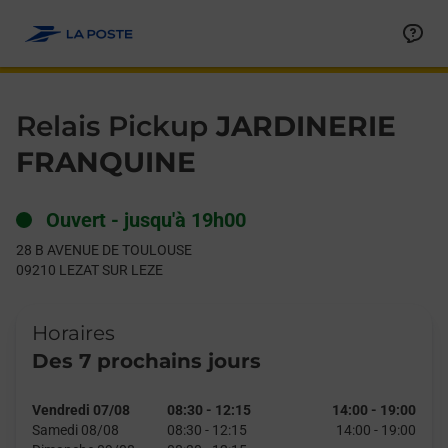
Le lien s'ouvre dans un nouvel onglet
Allez au contenu
Day of the Week
Get directions to Relais Pickup at 28 B AVENUE DE TOULOUSE
Hours
Relais Pickup
JARDINERIE
FRANQUINE
Ouvert
-
jusqu'à
19h00
28 B AVENUE DE TOULOUSE
09210
LEZAT SUR LEZE
Horaires
Des 7 prochains jours
Vendredi 07/08
08:30
-
12:15
14:00
-
19:00
Samedi 08/08
08:30
-
12:15
14:00
-
19:00