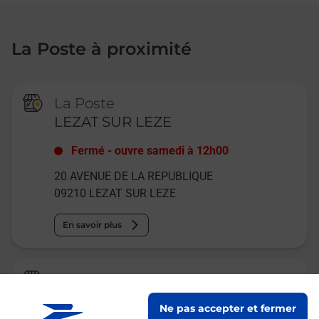
La Poste à proximité
La Poste
LEZAT SUR LEZE
Fermé
-
ouvre samedi à
12h00
20 AVENUE DE LA REPUBLIQUE
09210
LEZAT SUR LEZE
En savoir plus
La Poste Agence Communale
ST YBARS MAIRIE
Ne pas accepter et fermer