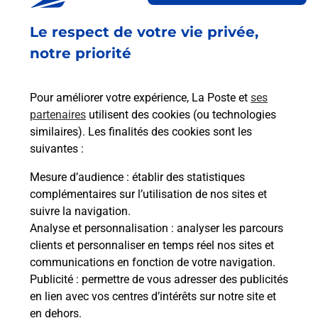
Fermé
-
ouvre samedi à
08h45
Le respect de votre vie privée,
12 PLACE EPARCHOISE
09210
ST YBARS
notre priorité
En savoir plus
Pour améliorer votre expérience, La Poste et
ses
partenaires
utilisent des cookies (ou technologies
Malin !
similaires). Les finalités des cookies sont les
suivantes :
La Poste
Mesure d’audience
: établir des statistiques
en ligne
complémentaires sur l’utilisation de nos sites et
suivre la navigation.
Ouvert 24h/24
Analyse et personnalisation
: analyser les parcours
clients et personnaliser en temps réel nos sites et
En savoir plus
communications en fonction de votre navigation.
Publicité
: permettre de vous adresser des publicités
en lien avec vos centres d’intérêts sur notre site et
Recherchez un autre point de contact
en dehors.