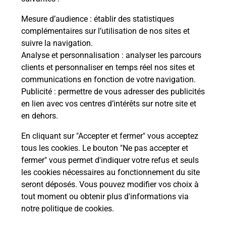
La Poste
Mesure d’audience
: établir des statistiques
en ligne
complémentaires sur l’utilisation de nos sites et
suivre la navigation.
Ouvert 24h/24
Analyse et personnalisation
: analyser les parcours
clients et personnaliser en temps réel nos sites et
En savoir plus
communications en fonction de votre navigation.
Publicité
: permettre de vous adresser des publicités
en lien avec vos centres d’intérêts sur notre site et
Recherchez un autre point de contact
en dehors.
En cliquant sur "Accepter et fermer" vous acceptez
tous les cookies. Le bouton "Ne pas accepter et
Localiser
Liste
Ariège
LAVELANET
fermer" vous permet d'indiquer votre refus et seuls
CONSIGNE SUPER U LAVELANET
les cookies nécessaires au fonctionnement du site
seront déposés. Vous pouvez modifier vos choix à
tout moment ou obtenir plus d'informations via
notre politique de cookies
.
Plan du site