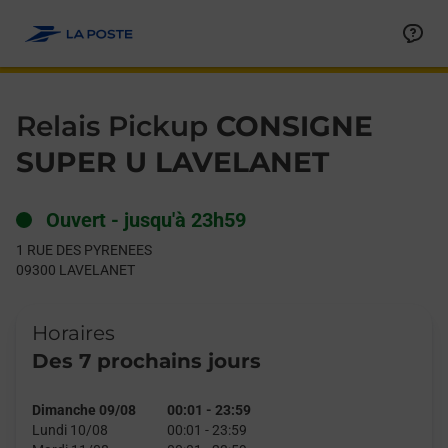
Le lien s'ouvre dans un nouvel onglet
Allez au contenu
Day of the Week
Get directions to Relais Pickup at 1 RUE DES PYRENEES LAVEL
Hours
Relais Pickup
CONSIGNE
SUPER U LAVELANET
Ouvert
-
jusqu'à
23h59
1 RUE DES PYRENEES
09300
LAVELANET
Horaires
Des 7 prochains jours
Dimanche 09/08
00:01
-
23:59
Lundi 10/08
00:01
-
23:59