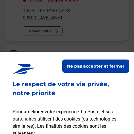
1 RUE DES PYRENEES
09300
LAVELANET
En savoir plus
Relais Pickup
TABAC BARTHEZ
Ne pas accepter et fermer
Fermé
-
ouvre lundi à
07h30
Le respect de votre vie privée,
3 RUE JACQUARD
09300
LAVELANET
notre priorité
En savoir plus
Pour améliorer votre expérience, La Poste et
ses
partenaires
utilisent des cookies (ou technologies
Malin !
similaires). Les finalités des cookies sont les
suivantes :