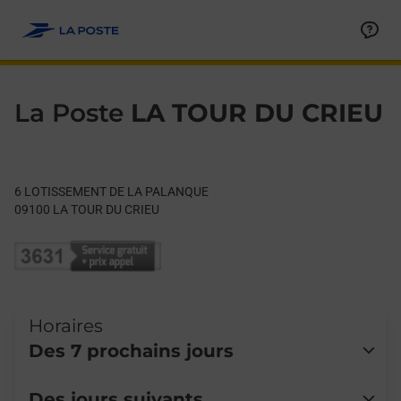
Le lien s'ouvre dans un nouvel onglet
Allez au contenu
Day of the Week
Get directions to La Poste at 6 LOTISSEMENT DE LA PALANQU
Hours
La Poste
LA TOUR DU CRIEU
6 LOTISSEMENT DE LA PALANQUE
09100
LA TOUR DU CRIEU
Horaires
Des 7 prochains jours
Lundi
09:00
-
12:00
Des jours suivants