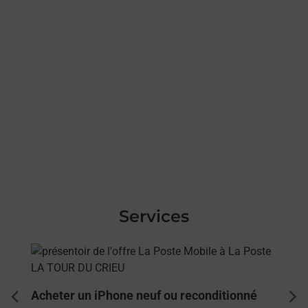
Services
En savoir plus
Acheter un iPhone neuf ou reconditionné
dent
sui