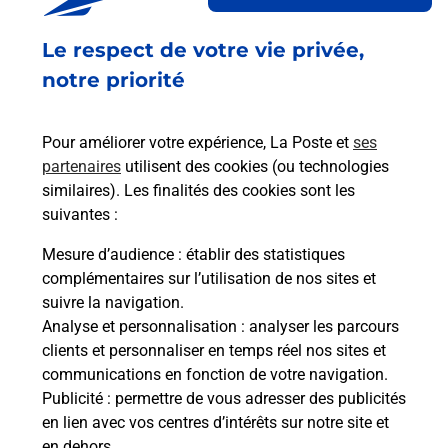
Envoyer un colis
Le respect de votre vie privée,
Vous souhaitez envoyer un colis depuis : LA TOUR
notre priorité
DU CRIEU (09100) ? Découvrez toutes les
solutions proposées par La Poste.
Pour améliorer votre expérience, La Poste et
ses
partenaires
utilisent des cookies (ou technologies
En savoir plus
similaires). Les finalités des cookies sont les
En savoir plus
suivantes :
Mesure d’audience
: établir des statistiques
Souscrire à la téléassistance
complémentaires sur l’utilisation de nos sites et
suivre la navigation.
Besoin d’un système de téléassistance à l’intérieur
Analyse et personnalisation
: analyser les parcours
et/ou à l’extérieur de votre domicile ? Découvrez
clients et personnaliser en temps réel nos sites et
les offres téléalarme dans votre bureau de Poste à
communications en fonction de votre navigation.
LA TOUR DU CRIEU.
Publicité
: permettre de vous adresser des publicités
en lien avec vos centres d’intérêts sur notre site et
En savoir plus
en dehors.