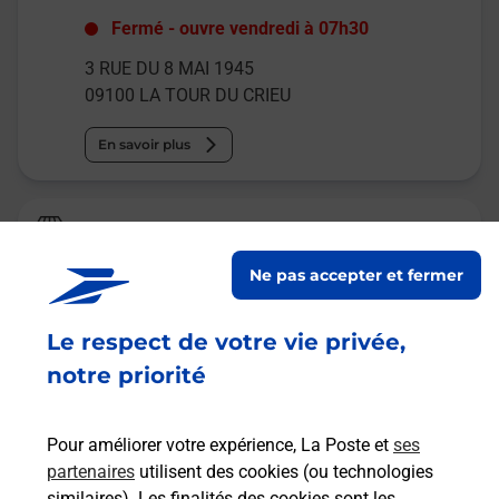
Fermé
-
ouvre vendredi à
07h30
3 RUE DU 8 MAI 1945
09100
LA TOUR DU CRIEU
En savoir plus
La Poste
LA TOUR DU CRIEU
Ne pas accepter et fermer
Fermé
-
ouvre vendredi à
09h00
Le respect de votre vie privée,
6 LOTISSEMENT DE LA PALANQUE
09100
LA TOUR DU CRIEU
notre priorité
En savoir plus
Pour améliorer votre expérience, La Poste et
ses
partenaires
utilisent des cookies (ou technologies
Malin !
similaires). Les finalités des cookies sont les