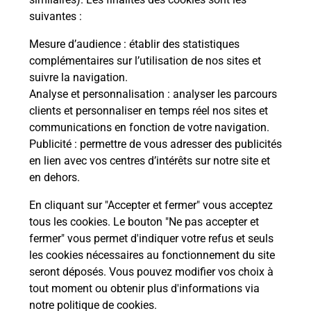
suivantes :
La Poste
Mesure d’audience
: établir des statistiques
en ligne
complémentaires sur l’utilisation de nos sites et
suivre la navigation.
Ouvert 24h/24
Analyse et personnalisation
: analyser les parcours
clients et personnaliser en temps réel nos sites et
En savoir plus
communications en fonction de votre navigation.
Publicité
: permettre de vous adresser des publicités
en lien avec vos centres d’intérêts sur notre site et
Recherchez un autre point de contact
en dehors.
En cliquant sur "Accepter et fermer" vous acceptez
tous les cookies. Le bouton "Ne pas accepter et
Localiser
Liste
Ariège
LA TOUR DU CRIEU
fermer" vous permet d'indiquer votre refus et seuls
CONSIGNE PICKUP LA TOUR DU CRIEU
les cookies nécessaires au fonctionnement du site
seront déposés. Vous pouvez modifier vos choix à
tout moment ou obtenir plus d'informations via
notre politique de cookies
.