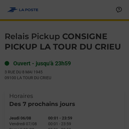
Le lien s'ouvre dans un nouvel onglet
Allez au contenu
Day of the Week
Get directions to Relais Pickup at 3 RUE DU 8 MAI 1945 LA TO
Hours
Relais Pickup
CONSIGNE
PICKUP LA TOUR DU CRIEU
Ouvert
-
jusqu'à
23h59
3 RUE DU 8 MAI 1945
09100
LA TOUR DU CRIEU
Horaires
Des 7 prochains jours
Jeudi 06/08
00:01
-
23:59
Vendredi 07/08
00:01
-
23:59